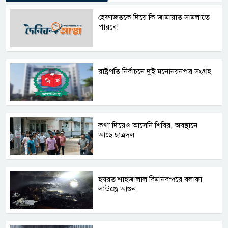
হেফাজতকে দিয়ে কি জামায়াত সামলাতে
পারবে!
রাষ্ট্রপতি নির্বাচনে দুই মনোনয়নপত্র সংগ্রহ
কথা দিয়েও আসেনি শিবির; অবস্থানে
আছে ছাত্রদল
হযরত শাহজালাল বিমানবন্দরে বলাকা
লাউঞ্জে আগুন