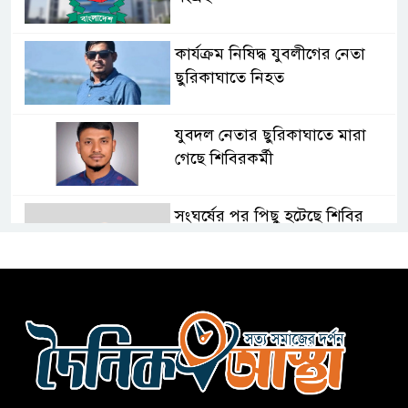
কার্যক্রম নিষিদ্ধ যুবলীগের নেতা
ছুরিকাঘাতে নিহত
যুবদল নেতার ছুরিকাঘাতে মারা
গেছে শিবিরকর্মী
সংঘর্ষের পর পিছু হটেছে শিবির
কথা দিয়েও আসেনি শিবির; অবস্থানে
আছে ছাত্রদল
হযরত শাহজালাল বিমানবন্দরে
বলাকা লাউঞ্জে আগুন