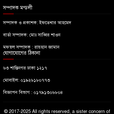
সম্পাদক মন্ডলী
নীলফামারীতে ৫ দিনেও ফিরেনি
কিশোর
সম্পাদক ও প্রকাশক: ইফতেখার আহমেদ
বার্তা সম্পাদক: মোঃ সাব্বির শাওন
ভারত থেকে আসছে ২ দশমিক ৩
মেট্রিক টন টিয়ার শেল
মফস্বল সম্পাদক : রায়হান জামান
যোগাযোগের ঠিকানা
মানবিক মূল্যবোধ সম্পন্ন বিচারকের
অভাব
৬৩ শান্তিনগর ঢাকা ১২১৭
মোবাইল: ০১৯২৬১৮০৭৭৩
বিজ্ঞাপন বিভাগ : ০১৭৯১৩০৬৮০৪
© 2017-2025 All rights reserved, a sister concern of