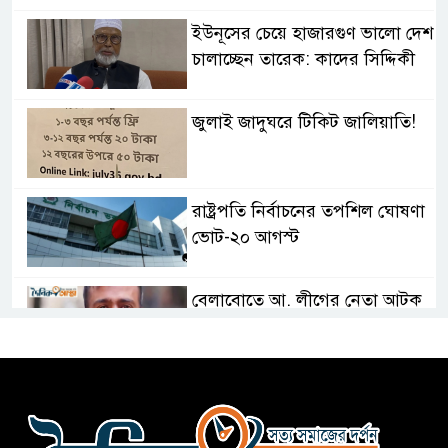
ইউনূসের চেয়ে হাজারগুণ ভালো দেশ
চালাচ্ছেন তারেক: কাদের সিদ্দিকী
জুলাই জাদুঘরে টিকিট জালিয়াতি!
রাষ্ট্রপতি নির্বাচনের তপশিল ঘোষণা
ভোট-২০ আগস্ট
বেলাবোতে আ. লীগের নেতা আটক
কারো সাক্ষাৎ না পেয়ে সচিবালয়
ছাড়লেন ১১ দলের নেতারা