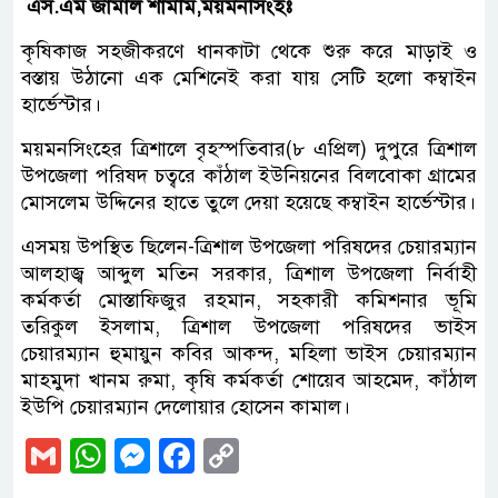
এস.এম জামাল শামীম,ময়মনসিংহঃ
কৃষিকাজ সহজীকরণে ধানকাটা থেকে শুরু করে মাড়াই ও
বস্তায় উঠানো এক মেশিনেই করা যায় সেটি হলো কম্বাইন
হার্ভেস্টার।
ময়মনসিংহের ত্রিশালে বৃহস্পতিবার(৮ এপ্রিল) দুপুরে ত্রিশাল
উপজেলা পরিষদ চত্বরে কাঁঠাল ইউনিয়নের বিলবোকা গ্রামের
মোসলেম উদ্দিনের হাতে তুলে দেয়া হয়েছে কম্বাইন হার্ভেস্টার।
এসময় উপস্থিত ছিলেন-ত্রিশাল উপজেলা পরিষদের চেয়ারম্যান
আলহাজ্ব আব্দুল মতিন সরকার, ত্রিশাল উপজেলা নির্বাহী
কর্মকর্তা মোস্তাফিজুর রহমান, সহকারী কমিশনার ভূমি
তরিকুল ইসলাম, ত্রিশাল উপজেলা পরিষদের ভাইস
চেয়ারম্যান হুমায়ুন কবির আকন্দ, মহিলা ভাইস চেয়ারম্যান
মাহমুদা খানম রুমা, কৃষি কর্মকর্তা শোয়েব আহমেদ, কাঁঠাল
ইউপি চেয়ারম্যান দেলোয়ার হোসেন কামাল।
Gmail
WhatsApp
Messenger
Facebook
Copy
Link