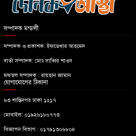
এআই বক্তব্য দিয়েছে শেখ হাসিনা
সম্পাদক মন্ডলী
সচিবালয় অভিমুখে ১১ দলীয়
ঐক্যের পদযাত্রা আটকে দিলো
সম্পাদক ও প্রকাশক: ইফতেখার আহমেদ
পুলিশ
বার্তা সম্পাদক: মোঃ সাব্বির শাওন
হাসিনাকে সংবাদমাধ্যমে কথা বলার
মফস্বল সম্পাদক : রায়হান জামান
সুযোগ দেওয়ায় ঢাকার ক্ষোভ
যোগাযোগের ঠিকানা
জুলাই গণঅভ্যুত্থান দিবসের
৬৩ শান্তিনগর ঢাকা ১২১৭
অনুষ্ঠানস্থল থেকে বের করে
সাংবাদিক পেটালো বিএনপি-ছাত্রদল
মোবাইল: ০১৯২৬১৮০৭৭৩
বিজ্ঞাপন বিভাগ : ০১৭৯১৩০৬৮০৪