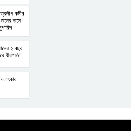
বিএনপির সক্রিয় অংশগ্রহণই
্রলীগ কর্মীর
জুলাই গণঅভ্যুত্থানকে
১ জনের নামে
ত্বরান্বিত করেছিল
ুপারিশ
প্রধানমন্ত্রীর সম্ভাব্য সফর
ঘিরে ফটিকছড়িতে প্রস্তুতি
ানের ২ বছর
ারে ধীরগতি!
জোরদার
মহিলার কাছে ১০ লাখ টাকা
ে বলাৎকার
দাবি, পিস্তল ইয়াবাসহ
আটক-১
জবিতে সংবাদ সংগ্রহে করতে
গেলে ৬ সাংবাদিক আহত