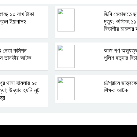
কাছে ১০ লাখ টাকা
ডিবি হেফাজতে ছাত
িস্তল ইয়াবাসহ
মৃত্যু: ওসিসহ ১
বিভাগীয় মামলার স
র নেতা কমিশন
আজ গণ অভ্যুত্থ
দিন তানভীর আটক
পুলিশ হত্যার বিচ
ুর থানা হামলায় ১৫
চট্টগ্রামে ছাত্রক
্যা; উদ্ধার হয়নি লুট
শিক্ষক আটক
ত্র