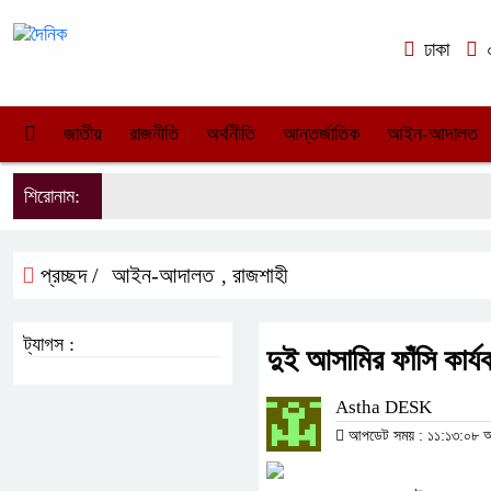
ঢাকা
০
জাতীয়
রাজনীতি
অর্থনীতি
আন্তর্জাতিক
আইন-আদালত
শিরোনাম:
প্রচ্ছদ /
আইন-আদালত
রাজশাহী
,
ট্যাগস :
দুই আসামির ফাঁসি কার্য
Astha DESK
আপডেট সময় : ১১:১৩:০৮ অপর