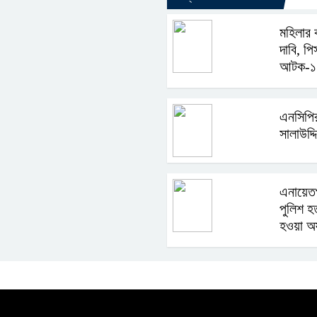
মহিলার 
দাবি, প
আটক-১
এনসিপি
সালাউদ্
এনায়েতপ
পুলিশ হত
হওয়া অস্