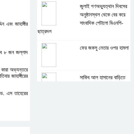
জুলাই গণঅভ্যুত্থান দিবসের
অনুষ্ঠানস্থল থেকে বের করে
সাংবাদিক পেটালো বিএনপি-
ন এবং জাহাঙ্গীর
ছাত্রদল
ফের জকসু নেতার ওপর হামলা
্বে ৮ জন জল্লাদ
ে কারা অভ্যন্তরে
বার জাহাঙ্গীরের
সাকিব আল হাসানের বাড়িতে
বোমা নিক্ষেপ
ক ড. এস তাহেরের
শেখ হাসিনার প্রশ্নে ঢাকা-
দিল্লি সম্পর্কে নতুন
মেরুকরণ?