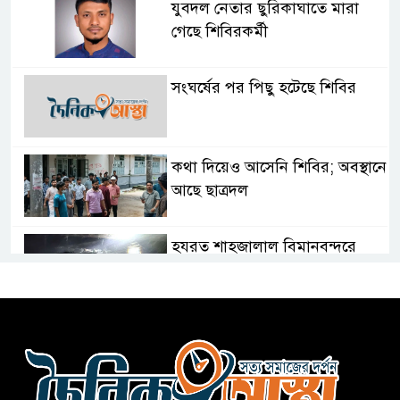
যুবদল নেতার ছুরিকাঘাতে মারা
গেছে শিবিরকর্মী
সংঘর্ষের পর পিছু হটেছে শিবির
কথা দিয়েও আসেনি শিবির; অবস্থানে
আছে ছাত্রদল
হযরত শাহজালাল বিমানবন্দরে
বলাকা লাউঞ্জে আগুন
নীলফামারীতে ৫ দিনেও ফিরেনি
কিশোর