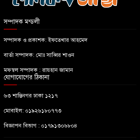
ভারত থেকে আসছে ২ দশমিক ৩
মেট্রিক টন টিয়ার শেল
সম্পাদক মন্ডলী
মানবিক মূল্যবোধ সম্পন্ন বিচারকের
অভাব
সম্পাদক ও প্রকাশক: ইফতেখার আহমেদ
বার্তা সম্পাদক: মোঃ সাব্বির শাওন
বহিষ্কৃত জামাত নেতার কর্মীরা যোগ
দিলেন বিএনপিতে
মফস্বল সম্পাদক : রায়হান জামান
যোগাযোগের ঠিকানা
গুলশানে আ.লীগের ৬ কর্মী আটক
৬৩ শান্তিনগর ঢাকা ১২১৭
মোবাইল: ০১৯২৬১৮০৭৭৩
বিজ্ঞাপন বিভাগ : ০১৭৯১৩০৬৮০৪