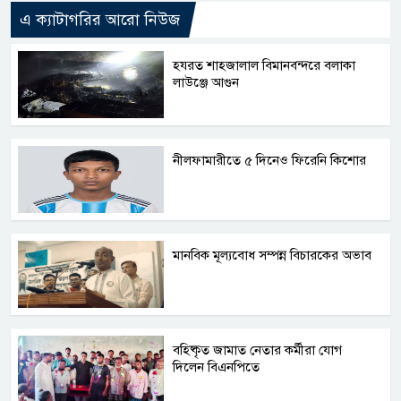
এ ক্যাটাগরির আরো নিউজ
হযরত শাহজালাল বিমানবন্দরে বলাকা
লাউঞ্জে আগুন
নীলফামারীতে ৫ দিনেও ফিরেনি কিশোর
মানবিক মূল্যবোধ সম্পন্ন বিচারকের অভাব
বহিষ্কৃত জামাত নেতার কর্মীরা যোগ
দিলেন বিএনপিতে