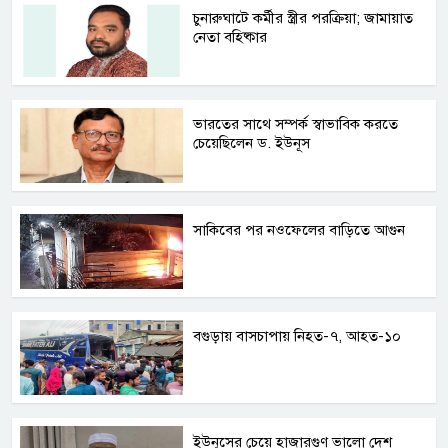
চুনারুঘাটে কর্মীর স্ত্রীর পরক্রিয়া; জামায়াত
নেতা বহিষ্কার
ভারতের সাথে সম্পর্ক স্বাভাবিক করতে
চেয়েছিলেন ড. ইউনূস
সাকিবের পর নওফেলের বাড়িতে আগুন
বগুড়ায় বাসচাপায় নিহত-৭, আহত-১০
ইউনূসের চেয়ে হাজারগুণ ভালো দেশ