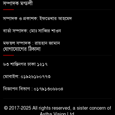
সম্পাদক মন্ডলী
ইউনূসের চেয়ে হাজারগুণ ভালো দেশ
চালাচ্ছেন তারেক: কাদের সিদ্দিকী
সম্পাদক ও প্রকাশক: ইফতেখার আহমেদ
বার্তা সম্পাদক: মোঃ সাব্বির শাওন
জুলাই জাদুঘরে টিকিট জালিয়াতি!
মফস্বল সম্পাদক : রায়হান জামান
যোগাযোগের ঠিকানা
রাষ্ট্রপতি নির্বাচনের তপশিল ঘোষণা
ভোট-২০ আগস্ট
৬৩ শান্তিনগর ঢাকা ১২১৭
মোবাইল: ০১৯২৬১৮০৭৭৩
বিজ্ঞাপন বিভাগ : ০১৭৯১৩০৬৮০৪
© 2017-2025 All rights reserved, a sister concern of
Astha Vision Ltd.