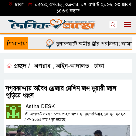
ঢাকা
০৫:০২ অপরাহ্ন, শুক্রবার, ০৭ অগাস্ট ২০২৬, ২৩ শ্রাবণ
১৪৩৩ বঙ্গাব্দ
শিরোনাম:
চুনারুঘাটে কর্মীর স্ত্রীর পরক্রিয়া; জামায়া
প্রচ্ছদ /
অপরাধ
আইন-আদালত
ঢাকা
,
,
নগরকান্দায় অবৈধ ড্রেজার মেশিন জব্দ দুয়ারী জাল
পুড়িয়ে ধ্বংস
Astha DESK
আপডেট সময় : ০৫:৪৩:২৫ অপরাহ্ন, বৃহস্পতিবার, ১৫ জুন ২০২৩
/
১০৯৩ বার পড়া হয়েছে