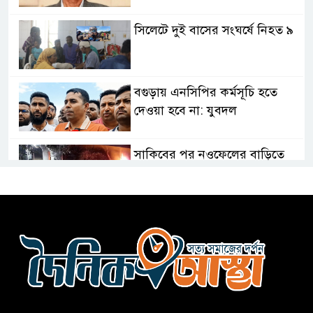
সিলেটে দুই বাসের সংঘর্ষে নিহত ৯
বগুড়ায় এনসিপির কর্মসূচি হতে
দেওয়া হবে না: যুবদল
সাকিবের পর নওফেলের বাড়িতে
আগুন
বগুড়ায় বাসচাপায় নিহত-৭,
আহত-১০
বন্যায় পাটগ্রামে সড়ক ভেঙে
চলাচলে দুর্ভোগ