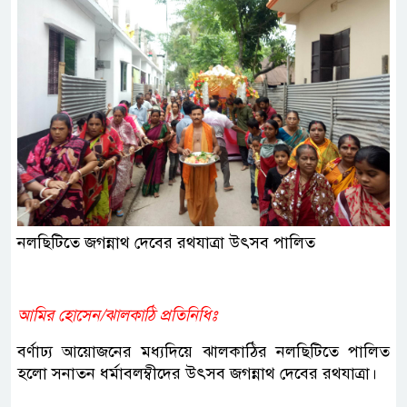
নলছিটিতে জগন্নাথ দেবের রথযাত্রা উৎসব পালিত
আমির হোসেন/ঝালকাঠি প্রতিনিধিঃ
বর্ণাঢ্য আয়োজনের মধ্যদিয়ে ঝালকাঠির নলছিটিতে পালিত
হলো সনাতন ধর্মাবলম্বীদের উৎসব জগন্নাথ দেবের রথযাত্রা।