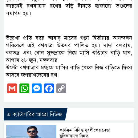
কারনেই রথযাত্রায় রথের দড়ি টানতে হাজারো ভক্তদের
সমাগম হয়।
উল্লেখ্য প্রতি বছর আষাঢ় মাসের শুক্লা দ্বিতীয়ায় আনন্দঘন
পরিবেশে এই রথযাত্রা উত্‍সব পালিত হয়। দাদা বলরাম,
বলভদ্র এবং বোন সুভদ্রাকে নিয়ে মাসি গুণ্ডিচার বাড়ি যান,
আগাম ২৮ জুন, মঙ্গলবার
উল্টো রথযাত্রার মধ্যমে মাসির বাড়ি থেকে নিজ বাড়িতে ফিরে
আসবে জগন্নাথদেবের রথ।
Gmail
WhatsApp
Messenger
Facebook
Copy
Link
এ ক্যাটাগরির আরো নিউজ
কার্যক্রম নিষিদ্ধ যুবলীগের নেতা
ছুরিকাঘাতে নিহত