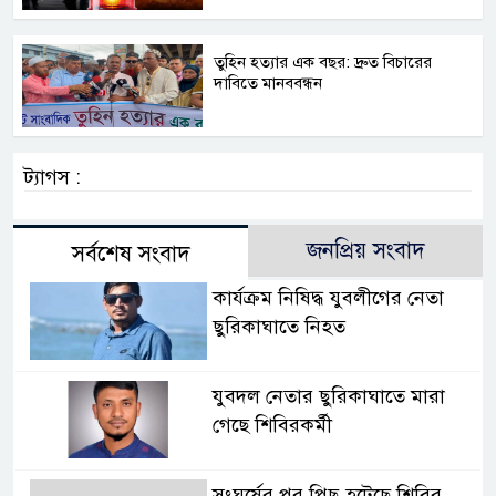
তুহিন হত্যার এক বছর: দ্রুত বিচারের
দাবিতে মানববন্ধন
ট্যাগস :
জনপ্রিয় সংবাদ
সর্বশেষ সংবাদ
কার্যক্রম নিষিদ্ধ যুবলীগের নেতা
ছুরিকাঘাতে নিহত
যুবদল নেতার ছুরিকাঘাতে মারা
গেছে শিবিরকর্মী
সংঘর্ষের পর পিছু হটেছে শিবির