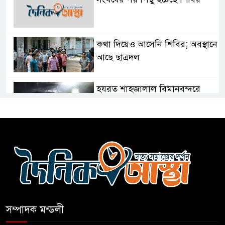
কথা দিয়েও আসেনি শিবির; অবস্থানে
আছে ছাত্রদল
হযরত শাহজালাল বিমানবন্দরে
বলাকা লাউঞ্জে আগুন
নীলফামারীতে ৫ দিনেও ফিরেনি
কিশোর
ভারত থেকে আসছে ২ দশমিক ৩
মেট্রিক টন টিয়ার শেল
সম্পাদক মন্ডলী
মানবিক মূল্যবোধ সম্পন্ন বিচারকের