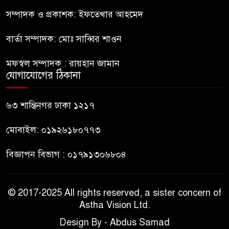
অভাব
সম্পাদক ও প্রকাশক: ইফতেখার আহমেদ
বার্তা সম্পাদক: মোঃ সাব্বির শাওন
বহিষ্কৃত জামাত নেতার কর্মীরা যোগ
দিলেন বিএনপিতে
মফস্বল সম্পাদক : রায়হান জামান
যোগাযোগের ঠিকানা
গুলশানে আ.লীগের ৬ কর্মী আটক
৬৩ শান্তিনগর ঢাকা ১২১৭
মোবাইল: ০১৯২৬১৮০৭৭৩
বিজ্ঞাপন বিভাগ : ০১৭৯১৩০৬৮০৪
© 2017-2025 All rights reserved, a sister concern of
Astha Vision Ltd.
Design By - Abdus Samad