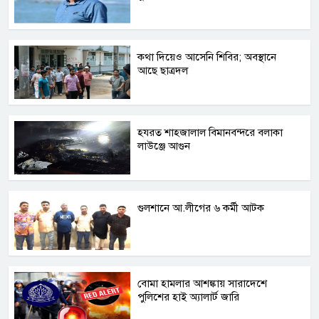
কথা দিয়েও আসেনি শিবির; অবস্থানে
আছে ছাত্রদল
হযরত শাহজালাল বিমানবন্দরে বলাকা
লাউঞ্জে আগুন
গুলশানে আ.লীগের ৬ কর্মী আটক
বোমা হামলার আশঙ্কায় সারাদেশে
পুলিশের হাই অ্যালার্ট জারি