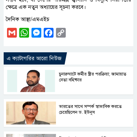
ক্ষেত্রে এক নতুন অধ্যায়ের সূচনা করবে।
দৈনিক আস্থা/এমএইচ
Gmail
WhatsApp
Messenger
Facebook
Copy
Link
এ ক্যাটাগরির আরো নিউজ
চুনারুঘাটে কর্মীর স্ত্রীর পরক্রিয়া; জামায়াত
নেতা বহিষ্কার
ভারতের সাথে সম্পর্ক স্বাভাবিক করতে
চেয়েছিলেন ড. ইউনূস