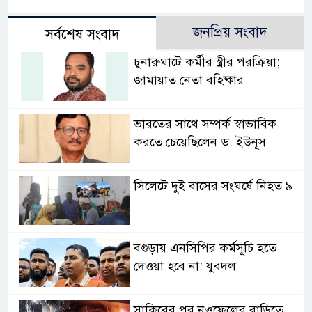
জনপ্রিয় সংবাদ
সর্বশেষ সংবাদ
চুনারুঘাটে কর্মীর স্ত্রীর পরক্রিয়া;
জামায়াত নেতা বহিষ্কার
ভারতের সাথে সম্পর্ক স্বাভাবিক
করতে চেয়েছিলেন ড. ইউনূস
সিলেটে দুই বাসের সংঘর্ষে নিহত ৯
বগুড়ায় এনসিপির কর্মসূচি হতে
দেওয়া হবে না: যুবদল
সাকিবের পর নওফেলের বাড়িতে