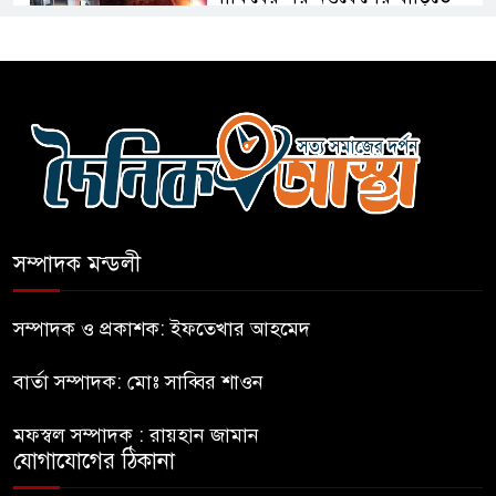
আগুন
বগুড়ায় বাসচাপায় নিহত-৭,
আহত-১০
বন্যায় পাটগ্রামে সড়ক ভেঙে
চলাচলে দুর্ভোগ
সম্পাদক মন্ডলী
ইউনূসের চেয়ে হাজারগুণ ভালো দেশ
চালাচ্ছেন তারেক: কাদের সিদ্দিকী
সম্পাদক ও প্রকাশক: ইফতেখার আহমেদ
বার্তা সম্পাদক: মোঃ সাব্বির শাওন
জুলাই জাদুঘরে টিকিট জালিয়াতি!
মফস্বল সম্পাদক : রায়হান জামান
যোগাযোগের ঠিকানা
রাষ্ট্রপতি নির্বাচনের তপশিল ঘোষণা