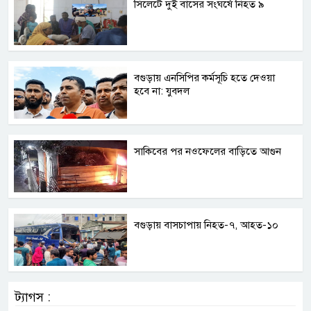
সিলেটে দুই বাসের সংঘর্ষে নিহত ৯
বগুড়ায় এনসিপির কর্মসূচি হতে দেওয়া
হবে না: যুবদল
সাকিবের পর নওফেলের বাড়িতে আগুন
বগুড়ায় বাসচাপায় নিহত-৭, আহত-১০
ট্যাগস :