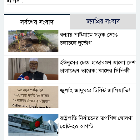
ট্যাগস :
জনপ্রিয় সংবাদ
সর্বশেষ সংবাদ
বন্যায় পাটগ্রামে সড়ক ভেঙে
চলাচলে দুর্ভোগ
ইউনূসের চেয়ে হাজারগুণ ভালো দেশ
চালাচ্ছেন তারেক: কাদের সিদ্দিকী
জুলাই জাদুঘরে টিকিট জালিয়াতি!
রাষ্ট্রপতি নির্বাচনের তপশিল ঘোষণা
ভোট-২০ আগস্ট