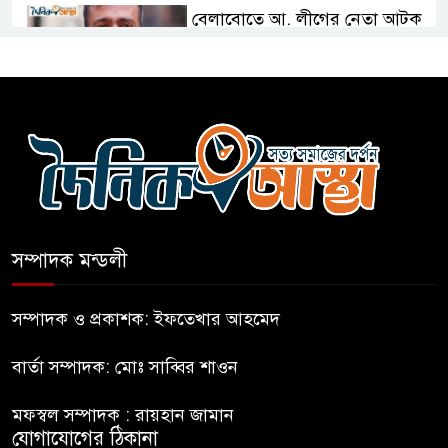
বেলাবোতে আ. লীগের নেতা আটক
কারো সাক্ষাৎ না পেয়ে সচিবালয়
ছাড়লেন ১১ দলের নেতারা
এআই বক্তব্য দিয়েছে শেখ হাসিনা
সম্পাদক মন্ডলী
সচিবালয় অভিমুখে ১১ দলীয়
ঐক্যের পদযাত্রা আটকে দিলো
সম্পাদক ও প্রকাশক: ইফতেখার আহমেদ
পুলিশ
বার্তা সম্পাদক: মোঃ সাব্বির শাওন
হাসিনাকে সংবাদমাধ্যমে কথা বলার
মফস্বল সম্পাদক : রায়হান জামান
সুযোগ দেওয়ায় ঢাকার ক্ষোভ
যোগাযোগের ঠিকানা