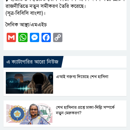
রাজনীতিতে নতুন সমীকরণ তৈরি করেছে।
(সূত্র-বিবিসি বাংলা)।
দৈনিক আস্থা/এমএইচ
Gmail
WhatsApp
Messenger
Facebook
Copy
Link
এ ক্যাটাগরির আরো নিউজ
এআই বক্তব্য দিয়েছে শেখ হাসিনা
শেখ হাসিনার প্রশ্নে ঢাকা-দিল্লি সম্পর্কে
নতুন মেরুকরণ?