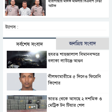
হারাগাছায় মাদক মামলায় বিএনপি নেতা
আটক
ট্যাগস :
জনপ্রিয় সংবাদ
সর্বশেষ সংবাদ
হযরত শাহজালাল বিমানবন্দরে
বলাকা লাউঞ্জে আগুন
নীলফামারীতে ৫ দিনেও ফিরেনি
কিশোর
ভারত থেকে আসছে ২ দশমিক ৩
মেট্রিক টন টিয়ার শেল