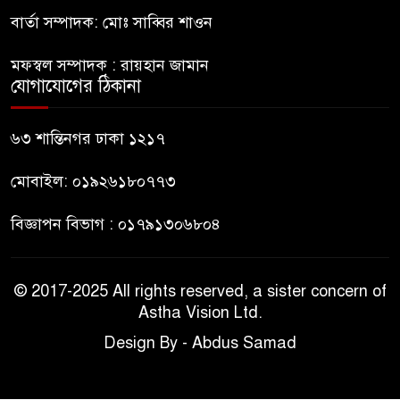
বার্তা সম্পাদক: মোঃ সাব্বির শাওন
নাটোরে পর্যটনমন্ত্রীকে হত্যার চেষ্টা;
পিস্তলসহ যুবক আটক
মফস্বল সম্পাদক : রায়হান জামান
যোগাযোগের ঠিকানা
তুহিন হত্যার এক বছর: দ্রুত
বিচারের দাবিতে মানববন্ধন
৬৩ শান্তিনগর ঢাকা ১২১৭
মোবাইল: ০১৯২৬১৮০৭৭৩
বিজ্ঞাপন বিভাগ : ০১৭৯১৩০৬৮০৪
© 2017-2025 All rights reserved, a sister concern of
Astha Vision Ltd.
Design By - Abdus Samad