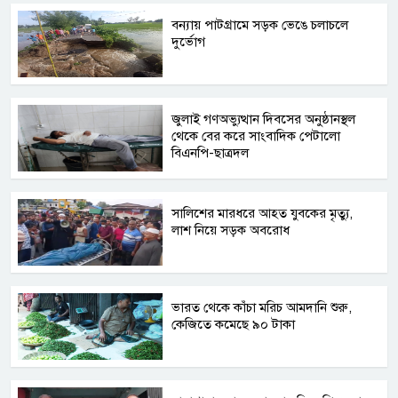
বন্যায় পাটগ্রামে সড়ক ভেঙে চলাচলে
দুর্ভোগ
জুলাই গণঅভ্যুত্থান দিবসের অনুষ্ঠানস্থল
থেকে বের করে সাংবাদিক পেটালো
বিএনপি-ছাত্রদল
সালিশের মারধরে আহত যুবকের মৃত্যু,
লাশ নিয়ে সড়ক অবরোধ
ভারত থেকে কাঁচা মরিচ আমদানি শুরু,
কেজিতে কমেছে ৯০ টাকা