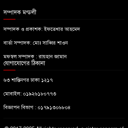
চলাচলে দুর্ভোগ
সম্পাদক মন্ডলী
ইউনূসের চেয়ে হাজারগুণ ভালো দেশ
চালাচ্ছেন তারেক: কাদের সিদ্দিকী
সম্পাদক ও প্রকাশক: ইফতেখার আহমেদ
বার্তা সম্পাদক: মোঃ সাব্বির শাওন
জুলাই জাদুঘরে টিকিট জালিয়াতি!
মফস্বল সম্পাদক : রায়হান জামান
যোগাযোগের ঠিকানা
রাষ্ট্রপতি নির্বাচনের তপশিল ঘোষণা
ভোট-২০ আগস্ট
৬৩ শান্তিনগর ঢাকা ১২১৭
মোবাইল: ০১৯২৬১৮০৭৭৩
বিজ্ঞাপন বিভাগ : ০১৭৯১৩০৬৮০৪