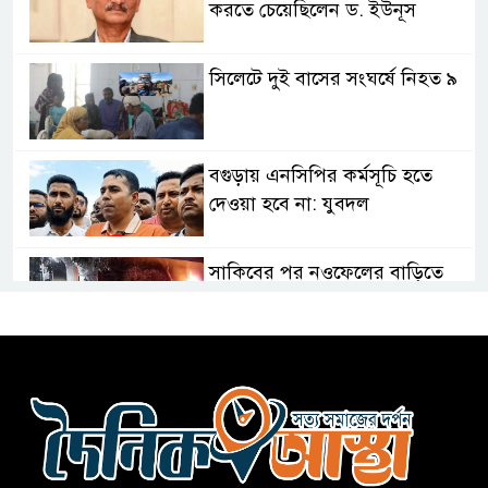
করতে চেয়েছিলেন ড. ইউনূস
সিলেটে দুই বাসের সংঘর্ষে নিহত ৯
বগুড়ায় এনসিপির কর্মসূচি হতে
দেওয়া হবে না: যুবদল
সাকিবের পর নওফেলের বাড়িতে
আগুন
বগুড়ায় বাসচাপায় নিহত-৭,
আহত-১০
বন্যায় পাটগ্রামে সড়ক ভেঙে