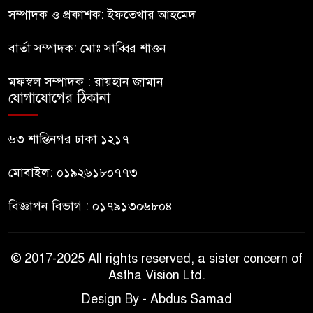
নির্মাণকাজে বালু উত্তোলন; বন্ধ করে
সম্পাদক ও প্রকাশক: ইফতেখার আহমেদ
দিলো প্রশাসন
বার্তা সম্পাদক: মোঃ সাব্বির শাওন
বেনাপোলে বিদেশি পিস্তলসহ
মফস্বল সম্পাদক : রায়হান জামান
আটক-১
যোগাযোগের ঠিকানা
আগামীকাল কাপ্তাইয়ে এসডিজি গ্রাম
৬৩ শান্তিনগর ঢাকা ১২১৭
উদ্বোধন করবেন প্রধানমন্ত্রী
মোবাইল: ০১৯২৬১৮০৭৭৩
বিজ্ঞাপন বিভাগ : ০১৭৯১৩০৬৮০৪
© 2017-2025 All rights reserved, a sister concern of
Astha Vision Ltd.
Design By - Abdus Samad