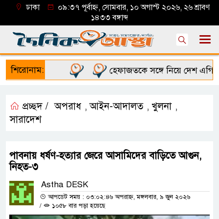
ঢাকা
০৯:৩৭ পূর্বাহ্ন, সোমবার, ১০ অগাস্ট ২০২৬, ২৬ শ্রাবণ
১৪৩৩ বঙ্গাব্দ
শিরোনাম:
হেফাজতকে সঙ্গে নিয়ে দেশ এগিয়ে নেব: 
প্রচ্ছদ /
অপরাধ
আইন-আদালত
খুলনা
,
,
,
সারাদেশ
পাবনায় ধর্ষণ-হত্যার জেরে আসামিদের বাড়িতে আগুন,
নিহত-৩
Astha DESK
আপডেট সময় : ০৩:০২:৪৬ অপরাহ্ন, মঙ্গলবার, ৯ জুন ২০২৬
/
১০৫৮ বার পড়া হয়েছে