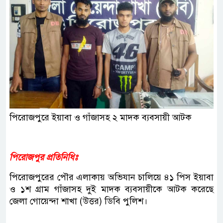
পিরোজপুরে ইয়াবা ও গাঁজাসহ ২ মাদক ব্যবসায়ী আটক
পিরোজপুর প্রতিনিধিঃ
পিরোজপুরের পৌর এলাকায় অভিযান চালিয়ে ৪১ পিস ইয়াবা
ও ১শ গ্রাম গাঁজাসহ দুই মাদক ব্যবসায়ীকে আটক করেছে
জেলা গোয়েন্দা শাখা (উত্তর) ডিবি পুলিশ।