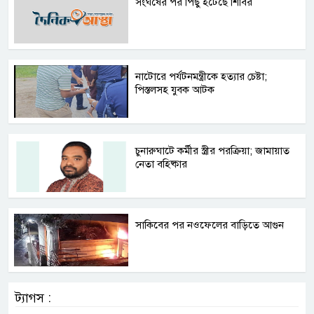
সংঘর্ষের পর পিছু হটেছে শিবির
নাটোরে পর্যটনমন্ত্রীকে হত্যার চেষ্টা;
পিস্তলসহ যুবক আটক
চুনারুঘাটে কর্মীর স্ত্রীর পরক্রিয়া; জামায়াত
নেতা বহিষ্কার
সাকিবের পর নওফেলের বাড়িতে আগুন
ট্যাগস :