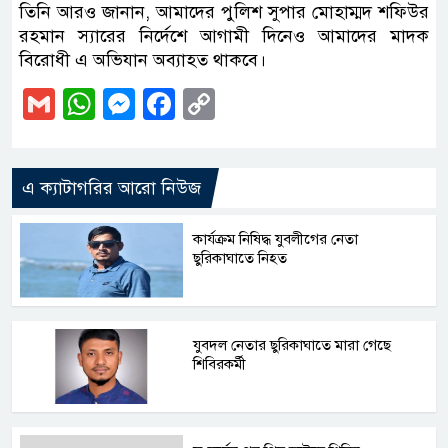
তিনি আরও জানান, আমাদের পুলিশ সুপার মোহাম্মদ শফিউর
রহমান স্যারের নির্দেশে আগামী দিনেও আমাদের মাদক
বিরোধী এ অভিযান অব্যাহত থাকবে।
Gmail
WhatsApp
Messenger
Facebook
Copy
Link
এ ক্যাটাগরির আরো নিউজ
কার্যক্রম নিষিদ্ধ যুবলীগের নেতা
ছুরিকাঘাতে নিহত
যুবদল নেতার ছুরিকাঘাতে মারা গেছে
শিবিরকর্মী