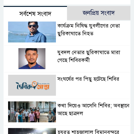
জনপ্রিয় সংবাদ
সর্বশেষ সংবাদ
কার্যক্রম নিষিদ্ধ যুবলীগের নেতা
ছুরিকাঘাতে নিহত
যুবদল নেতার ছুরিকাঘাতে মারা
গেছে শিবিরকর্মী
সংঘর্ষের পর পিছু হটেছে শিবির
কথা দিয়েও আসেনি শিবির; অবস্থানে
আছে ছাত্রদল
হযরত শাহজালাল বিমানবন্দরে