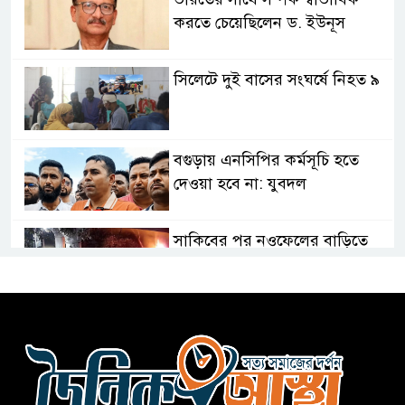
করতে চেয়েছিলেন ড. ইউনূস
সিলেটে দুই বাসের সংঘর্ষে নিহত ৯
বগুড়ায় এনসিপির কর্মসূচি হতে
দেওয়া হবে না: যুবদল
সাকিবের পর নওফেলের বাড়িতে
আগুন
বগুড়ায় বাসচাপায় নিহত-৭,
আহত-১০
বন্যায় পাটগ্রামে সড়ক ভেঙে