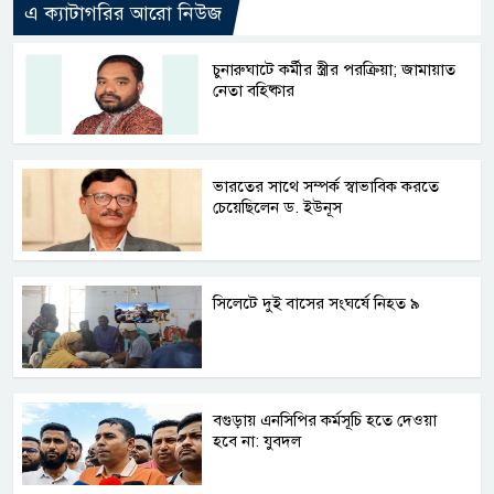
এ ক্যাটাগরির আরো নিউজ
চুনারুঘাটে কর্মীর স্ত্রীর পরক্রিয়া; জামায়াত
নেতা বহিষ্কার
ভারতের সাথে সম্পর্ক স্বাভাবিক করতে
চেয়েছিলেন ড. ইউনূস
সিলেটে দুই বাসের সংঘর্ষে নিহত ৯
বগুড়ায় এনসিপির কর্মসূচি হতে দেওয়া
হবে না: যুবদল