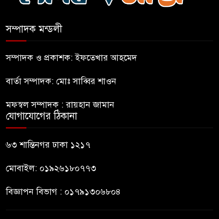
চলাচলে দুর্ভোগ
সম্পাদক মন্ডলী
ইউনূসের চেয়ে হাজারগুণ ভালো দেশ
চালাচ্ছেন তারেক: কাদের সিদ্দিকী
সম্পাদক ও প্রকাশক: ইফতেখার আহমেদ
বার্তা সম্পাদক: মোঃ সাব্বির শাওন
জুলাই জাদুঘরে টিকিট জালিয়াতি!
মফস্বল সম্পাদক : রায়হান জামান
যোগাযোগের ঠিকানা
রাষ্ট্রপতি নির্বাচনের তপশিল ঘোষণা
ভোট-২০ আগস্ট
৬৩ শান্তিনগর ঢাকা ১২১৭
মোবাইল: ০১৯২৬১৮০৭৭৩
বিজ্ঞাপন বিভাগ : ০১৭৯১৩০৬৮০৪