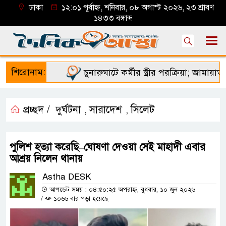
ঢাকা
১২:০১ পূর্বাহ্ন, শনিবার, ০৮ অগাস্ট ২০২৬, ২৩ শ্রাবণ
১৪৩৩ বঙ্গাব্দ
শিরোনাম:
চুনারুঘাটে কর্মীর স্ত্রীর পরক্রিয়া; জামায়াত নে
প্রচ্ছদ /
দুর্ঘটনা
সারাদেশ
সিলেট
,
,
পুলিশ হত্যা করেছি–ঘোষণা দেওয়া সেই মাহাদী এবার
আশ্রয় নিলেন থানায়
Astha DESK
আপডেট সময় : ০৪:৫০:২৫ অপরাহ্ন, বুধবার, ১০ জুন ২০২৬
/
১০৬৬ বার পড়া হয়েছে