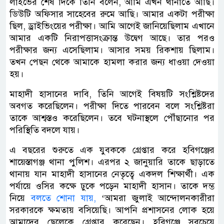
লাইভের শেষ দিকে তিনি বলেন, আমি এখন থানাতে আছি।
ডিউটি অফিসার সাহেবের রুমে আছি। আমার একটা পরীক্ষা
ছিল, ড্রাইভিংয়ের পরীক্ষা। আমি আগেই জানিয়েছিলাম এখানে
আমার একটি নিরাপত্তাসংক্রান্ত উদ্বেগ আছে। তার পরও
পরীক্ষার জন্য এসেছিলাম। আসার সময় রিকশায় ছিলাম।
তখন পেছন থেকে আমাকে হামলা করার জন্য ধাওয়া দেওয়া
হয়।
মাহাদী হাসানের দাবি, তিনি আগেই বিষয়টি সংশ্লিষ্টদের
অবগত করেছিলেন। পরীক্ষা দিতে পারবেন বলে সংশ্লিষ্টরা
তাকে আশ্বস্তও করেছিলেন। তবে ঘটনাস্থলে পৌঁছানোর পর
পরিস্থিতি বদলে যায়।
এ বছরের শুরুতে এক যুবককে গ্রেপ্তার করে হবিগঞ্জের
শায়েস্তাগঞ্জ থানা পুলিশ। এরপর ২ জানুয়ারি তাকে ছাড়াতে
থানায় যান মাহাদী হাসানের নেতৃত্বে একদল শিক্ষার্থী। এক
পর্যায়ে ওসির কক্ষে ঢুকে পড়েন মাহাদী হাসান। তাকে দম্ভ
নিয়ে
বলতে শোনা যায়,
‘আমরা জুলাই আন্দোলনকারীরা
সরকারকে ক্ষমতায় বসিয়েছি। আপনি প্রশাসনের লোক হয়ে
আমাদের ছেলেকে গ্রেপ্তার করেছেন। হবিগঞ্জে সবচেয়ে