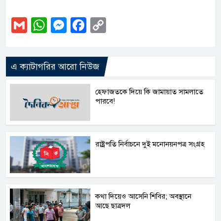
Gmail
WhatsApp
Messenger
Facebook
Copy
Link
এ ক্যাটাগরির আরো নিউজ
হেফাজতকে দিয়ে কি জামায়াত সামলাতে
পারবে!
রাষ্ট্রপতি নির্বাচনে দুই মনোনয়নপত্র সংগ্রহ
কথা দিয়েও আসেনি শিবির; অবস্থানে
আছে ছাত্রদল