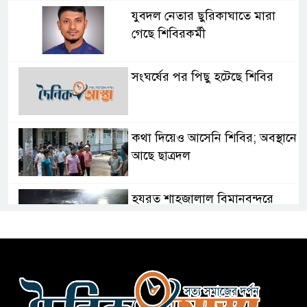
যুবদল নেতার ছুরিকাঘাতে মারা
গেছে শিবিরকর্মী
সংঘর্ষের পর পিছু হটেছে শিবির
কথা দিয়েও আসেনি শিবির; অবস্থানে
আছে ছাত্রদল
হযরত শাহজালাল বিমানবন্দরে
বলাকা লাউঞ্জে আগুন
নীলফামারীতে ৫ দিনেও ফিরেনি
কিশোর