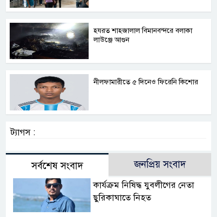
হযরত শাহজালাল বিমানবন্দরে বলাকা
লাউঞ্জে আগুন
নীলফামারীতে ৫ দিনেও ফিরেনি কিশোর
ট্যাগস :
জনপ্রিয় সংবাদ
সর্বশেষ সংবাদ
কার্যক্রম নিষিদ্ধ যুবলীগের নেতা
ছুরিকাঘাতে নিহত