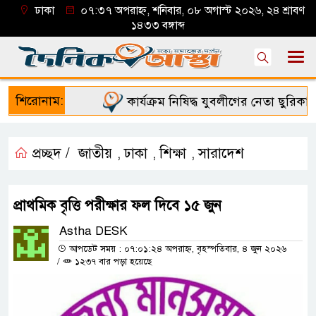
ঢাকা
০৭:৩৭ অপরাহ্ন, শনিবার, ০৮ অগাস্ট ২০২৬, ২৪ শ্রাবণ
১৪৩৩ বঙ্গাব্দ
শিরোনাম:
কার্যক্রম নিষিদ্ধ যুবলীগের নেতা ছুরিকাঘা
প্রচ্ছদ /
জাতীয়
ঢাকা
শিক্ষা
সারাদেশ
,
,
,
প্রাথমিক বৃত্তি পরীক্ষার ফল দিবে ১৫ জুন
Astha DESK
আপডেট সময় : ০৭:০১:২৪ অপরাহ্ন, বৃহস্পতিবার, ৪ জুন ২০২৬
/
১২৩৭ বার পড়া হয়েছে