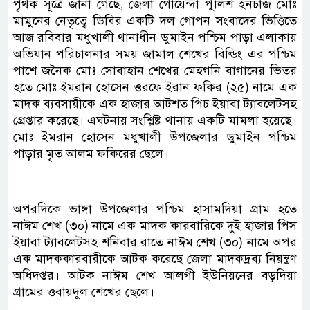
পৃথক সূত্রে জানা গেছে, জেলা গোয়েন্দা পুলিশ ইনচার্জ মোঃ
মামুনের নেতৃত্বে ডিবির একটি দল গোপন সংবাদের ভিত্তিতে
আজ রবিবার মধুখালী থানাধীন ডুমাইন পশ্চিম পাড়া এলাকায়
অভিযান পরিচালনার সময় জামাল শেখের বিল্ডিং এর পশ্চিম
পাশে জনৈক মোঃ সোবাহান শেখের মেহগনি বাগানের ভিতর
হতে মোঃ ইমরান হোসেন ওরফে ইরান ফকির (২৫) নামে এক
মাদক ব্যবসায়ীকে এক হাজার আটশত পিচ ইয়াবা ট্যাবলেটসহ
গ্রেপ্তার করেছে। এঘটনায় সংশ্লিষ্ট থানায় একটি মামলা হয়েছে।
মোঃ ইমরান হোসেন মধুখালী উপজেলার ডুমাইন পশ্চিম
পাড়ার মৃত আলম ফকিরের ছেলে।
অপরদিকে ভাঙ্গা উপজেলার পশ্চিম হাসামদিয়া গ্রাম হতে
নাঈম শেখ (৩০) নামে এক মাদক কারবারিকে দুই হাজার পিস
ইয়াবা ট্যাবলেটসহ শনিবার রাতে নাঈম শেখ (৩০) নামে অপর
এক মাদককারবারীকে আটক করেছে জেলা মাদকদ্রব্য নিয়ন্ত্রণ
অধিদপ্তর। আটক নাঈম শেখ আলগী ইউনিয়নের বড়দিয়া
গ্রামের ওবায়দুল শেখের ছেলে।