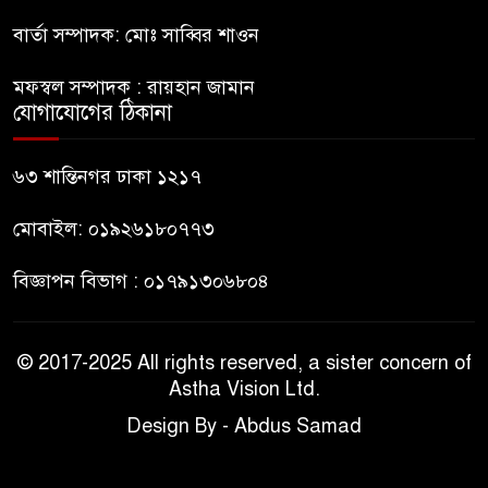
বার্তা সম্পাদক: মোঃ সাব্বির শাওন
বহিষ্কৃত জামাত নেতার কর্মীরা যোগ
দিলেন বিএনপিতে
মফস্বল সম্পাদক : রায়হান জামান
যোগাযোগের ঠিকানা
গুলশানে আ.লীগের ৬ কর্মী আটক
৬৩ শান্তিনগর ঢাকা ১২১৭
মোবাইল: ০১৯২৬১৮০৭৭৩
বিজ্ঞাপন বিভাগ : ০১৭৯১৩০৬৮০৪
© 2017-2025 All rights reserved, a sister concern of
Astha Vision Ltd.
Design By - Abdus Samad