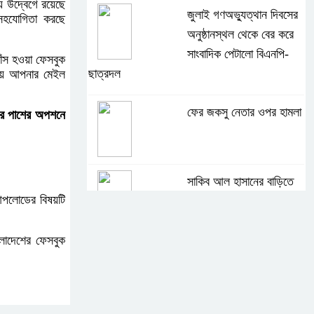
ে উদ্বেগে রয়েছে
জুলাই গণঅভ্যুত্থান দিবসের
 সহযোগিতা করছে
অনুষ্ঠানস্থল থেকে বের করে
সাংবাদিক পেটালো বিএনপি-
াঁস হওয়া ফেসবুক
ছাত্রদল
ায় আপনার মেইল
ফের জকসু নেতার ওপর হামলা
রে পাশের অপশনে
সাকিব আল হাসানের বাড়িতে
আপলোডের বিষয়টি
বোমা নিক্ষেপ
ংলাদেশের ফেসবুক
শেখ হাসিনার প্রশ্নে ঢাকা-
দিল্লি সম্পর্কে নতুন
মেরুকরণ?