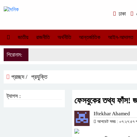
ঢাকা
০
জাতীয়
রাজনীতি
অর্থনীতি
আন্তর্জাতিক
আইন-আদালত
শিরোনাম:
প্রচ্ছদ /
প্রযুক্তি
ট্যাগস :
ফেসবুকের তথ্য ফাঁস! 
Iftekhar Ahamed
আপডেট সময় : ০৭:২৭:৫৭ পূর্ব