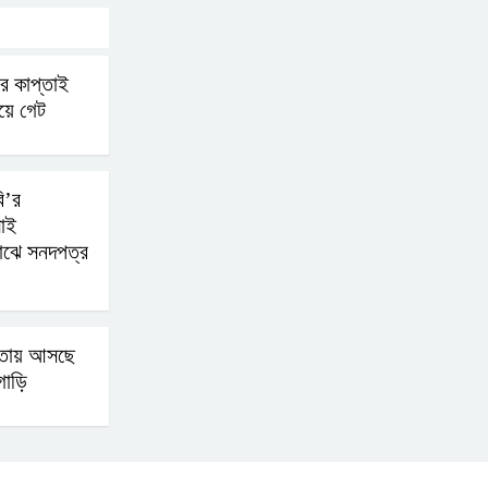
বিএনপির সক্রিয় অংশগ্রহণই
জুলাই গণঅভ্যুত্থানকে
রে কাপ্তাই
ত্বরান্বিত করেছিল
ওয়ে গেট
প্রধানমন্ত্রীর সম্ভাব্য সফর
ঘিরে ফটিকছড়িতে প্রস্তুতি
ি’র
জোরদার
লাই
 মাঝে সনদপত্র
মহিলার কাছে ১০ লাখ টাকা
দাবি, পিস্তল ইয়াবাসহ
আটক-১
্তায় আসছে
গাড়ি
জবিতে সংবাদ সংগ্রহে করতে
গেলে ৬ সাংবাদিক আহত