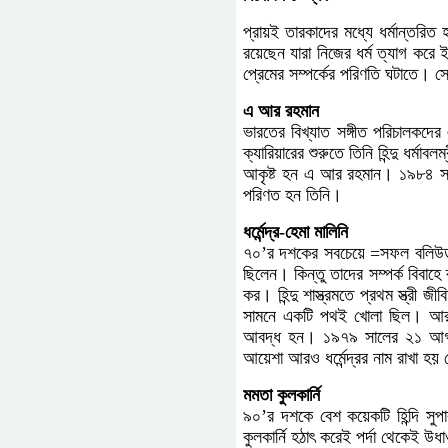
প্রায়ই তারকাদের মধ্যে ধর্মান্তর
রয়েছেন যারা নিজের ধর্ম ত্যাগ কর
প্রেমের সম্পর্কের পরিণতি ঘটাতে।
এ আর রহমান
ভারতের বিখ্যাত সঙ্গীত পরিচালকদ
ক্যারিয়ারের শুরুতে তিনি হিন্দু ধর্ম
আকৃষ্ট হন এ আর রহমান। ১৯৮৪ সালে
পরিণত হন তিনি।
ধর্মেন্দ্র-হেমা মালিনি
৭০’র দশকের সবচেয়ে =সফল বলিউড তারকা 
ছিলেন। কিন্তু তাদের সম্পর্ক বিবাহে 
কর। হিন্দু শাস্ত্রমতে প্রথম স্ত্রী
সামনে একটি পথই খোলা ছিল। আরও 
আবদ্ধ হন। ১৯৭৯ সালের ২১ আগস্ট 
আয়েশা আরও ধর্মেন্দ্রর নাম রাখা হ
মমতা কুলকার্নি
৯০’র দশকে বেশ কয়েকটি হিন্দি সুপা
কুলকার্নি হঠাৎ করেই পর্দা থেকেই উ