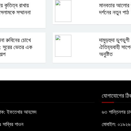
ে কৃতিত্ব রাখায়
মানবতার আলোর 
সলামকে সম্মাননা
দর্শনের নতুন পাঠ
িনা রুবিনের চোখে
দামুড়হুদা ডুগডুগী 
ব: সুরের ভেতর এক
ঐতিহ্যবাহী সাপের
ল্প
অনুষ্টিত
যোগাযোগের ঠিক
াশক: ইফতেখার আহমেদ
৬৩ শান্তিনগর ঢ
োঃ সাব্বির শাওন
মোবাইল: ০১৯২