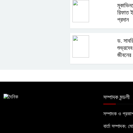
মূকাভিনয়
রিফাত ই
প্রদান
ড. সাবর
শুভ্রদে
জীবনের গ
সম্পাদক মন্ডলী
সম্পাদক ও প্রক
বার্তা সম্পাদক: ম