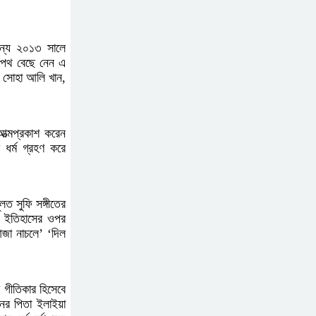
জন্য ২০১৩ সালে
নতুন আশা’র কক্সবাজার ব্যুরো
র পথ বেছে নেন এ
প্রধানের পরিচয়পত্র
, সোহা আলি খান,
হস্তান্তর
নির্মাণকাজে বালু উত্তোলন;
আত্মপ্রকাশ করেন
বন্ধ করে দিলো প্রশাসন
ধর্ম গ্রহণ করে
বেনাপোলে বিদেশি পিস্তলসহ
ূলত সুফি সঙ্গীতের
আটক-১
ের ইতিহাসের ওপর
আজা নাচলে’ ‘দিল
আগামীকাল কাপ্তাইয়ে
এসডিজি গ্রাম উদ্বোধন
ী গীতিকার হিসেবে
নের পিতা ইলাইয়া
করবেন প্রধানমন্ত্রী