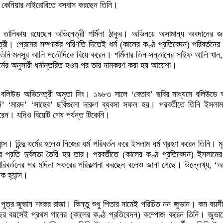
য়ে কেনিয়ার নাইরোবিতে বসবাস করছেন তিনি।
র তালিকায় রয়েছেন অভিনেত্রী শর্মিলা ঠাকুর। অভিনয়ে অসামান্য অবদানের 
রী। প্রেমের সম্পর্কের পরিণতি দিতেই ধর্ম (কালের কণ্ঠ প্রতিবেদন) পরিবর্তনে
 তিনি মনসুর আলি পতৌদিকে বিয়ে করেন। শর্মিলার তিন সন্তানের সাইফ আলি খান
্মের অনুসারী ধর্মান্তরিত হওয় পর তার নামকরণ করা হয় আয়েশা।
িলেন বলিউড অভিনেত্রী অমৃতা সিং। ১৯৮৩ সালে ‘বেতাব’ ছবির মাধ্যমে বলিউডে 
’ ‘মারদ’ ‘সাহেব’ ছবিগুলো দারুণ ব্যবসা সফল হয়। পরবর্তীতে তিনি ইসলাম 
ন। যদিও বিয়েটি শেষ পর্যন্ত টিকেনি।
ান্স। হিন্দু ধর্মের হলেও নিজের ধর্ম পরিবর্তন করে ইসলাম ধর্ম গ্রহণ করেন তিনি। ম
ের প্রতি দুর্বলতা তৈরি হয় তার। পরবর্তীতে (কালের কণ্ঠ প্রতিবেদন) ইসলাম
পরিবর্তনের পর মদিনা সফরের পরিকল্পনা করছেন বলেও জানা গেছে। উল্লেখ্য, ‘
ক হ্যান্স।
জার পুত্র জুভান শংকর রাজা। কিন্তু শুধু পিতার নামেই পরিচিত নন জুভান। কম বয়স
বছর বয়সেই প্রথম গানের (কালের কণ্ঠ প্রতিবেদন) কম্পোজ করেন তিনি। জুভা