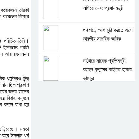
এগিয়ে নেব: প্রধানমন্ত্রী
েশ কয়েকজন তারকা
হণ করেছেন নিজের
পঞ্চগড়ে আখ চুরি করতে এসে
ভারতীয় নাগরিক আটক
ই পরিচিত তিনি।
কেই ইসলামের প্রতি
াৎ এ আর রহমান-এ
নাটোরে সাবেক প্রতিমন্ত্রী
আব্দুল কুদ্দুসের বাড়িতে হামলা-
ভাঙচুর
্মেন্দ্রও হিন্দু
র নাম ছিল প্রকাশ
বিয়ের জন্য তাদের
দীর্ঘ প্রতীক্ষা ও জল্পনা কল্পনার
ে বিবাহ বন্ধনে
পর আইডিয়াল স্কুল এন্ড
ম বদলে রাখা হয়
কলেজ কমিটি গঠন
ি ছড়িয়েছে। মমতা
ফুলবাড়িয়া জামায়াতের
ে করে ইসলাম ধর্ম
আমীরসহ কারাগারে-৩