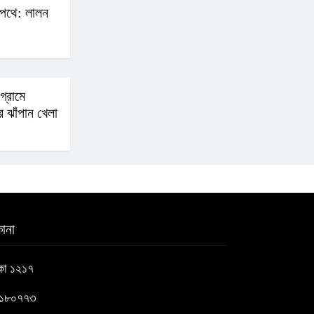
পথে: লালন
গ্রামে
 ঝাঁপান খেলা
ানা
াকা ১২১৭
৬১৮০৭৭৩