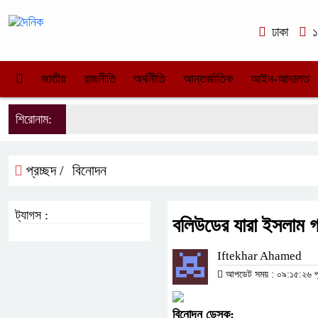
ঢাকা
১০
জাতীয়
রাজনীতি
অর্থনীতি
আন্তর্জাতিক
আইন-আদালত
শিরোনাম:
প্রচ্ছদ /
বিনোদন
ট্যাগস :
বলিউডের যারা ইসলাম 
Iftekhar Ahamed
আপডেট সময় : ০৯:১৫:২৬ পূর্ব
বিনোদন
ডেস্ক
: