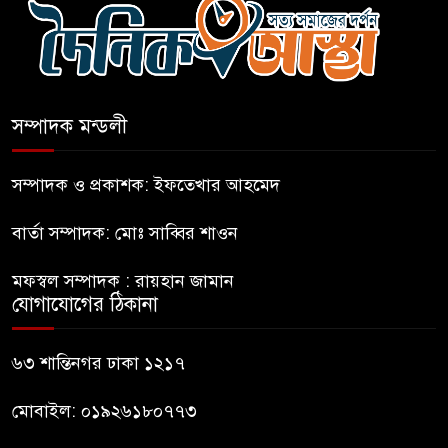
গণঅভ্যুত্থানকে ত্বরান্বিত করেছিল
প্রধানমন্ত্রীর সম্ভাব্য সফর ঘিরে
ফটিকছড়িতে প্রস্তুতি জোরদার
সম্পাদক মন্ডলী
মহিলার কাছে ১০ লাখ টাকা দাবি,
সম্পাদক ও প্রকাশক: ইফতেখার আহমেদ
পিস্তল ইয়াবাসহ আটক-১
বার্তা সম্পাদক: মোঃ সাব্বির শাওন
জবিতে সংবাদ সংগ্রহে করতে গেলে
মফস্বল সম্পাদক : রায়হান জামান
৬ সাংবাদিক আহত
যোগাযোগের ঠিকানা
ডিবি হেফাজতে ছাত্রলীগ কর্মীর
৬৩ শান্তিনগর ঢাকা ১২১৭
মৃত্যু: ওসিসহ ১১ জনের নামে
বিভাগীয় মামলার সুপারিশ
মোবাইল: ০১৯২৬১৮০৭৭৩