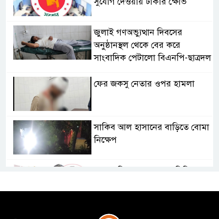
সুযোগ দেওয়ায় ঢাকার ক্ষোভ
জুলাই গণঅভ্যুত্থান দিবসের
অনুষ্ঠানস্থল থেকে বের করে
সাংবাদিক পেটালো বিএনপি-ছাত্রদল
ফের জকসু নেতার ওপর হামলা
সাকিব আল হাসানের বাড়িতে বোমা
নিক্ষেপ
শেখ হাসিনার প্রশ্নে ঢাকা-দিল্লি
সম্পর্কে নতুন মেরুকরণ?
বিএনপির সক্রিয় অংশগ্রহণই জুলাই