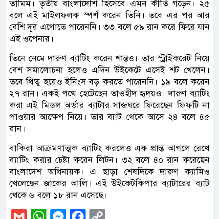
তামিম। তৃতীয় বাংলাদেশি হিসেবে এমন কীর্তি গড়েন। ২৫
বলে এই মাইলফলক স্পর্শ করেন তিনি। তবে এর পর আর
বেশি দূর এগোতে পারেননি। ৩৩ বলে ৫৯ রান করে ফিরে যান
এই ওপেনার।
তিনে নেমে দারুণ ব্যাটিং করেন শান্তও। তার স্ট্রাইকরেট নিয়ে
বেশ সমালোচনা হলেও এদিন উইকেটে এসেই শট খেলেন।
তবে থিতু হয়েও ইনিংস বড় করতে পারেননি। ১৯ বলে করেন
২৭ রান। একই পথে হেটেছেন তাওহীদ হৃদয়ও। দারুণ ব্যাটিং
করা এই মিডল অর্ডার ব্যাটার সাজঘরে ফিরেছেন ফিফটি না
পাওয়ার আক্ষেপ নিয়ে। তার ব্যাট থেকে আসে ২৪ বলে ৪৫
রান।
বাকিরা আক্রমণাত্মক ব্যাটিং করলেও এক প্রান্ত আগলে রেখে
ব্যাটিং করার চেষ্টা করেন লিটন। ৩২ বলে ৪০ রান করেছেন
বাংলাদেশ অধিনায়ক। এ ছাড়া শেষদিকে দারুণ ক্যামিও
খেলেছেন জাকের আলি। এই উইকেটকিপার ব্যাটারের ব্যাট
থেকে ৬ বলে ১৮ রান এসেছে।
Gmail
WhatsApp
Messenger
Facebook
Copy