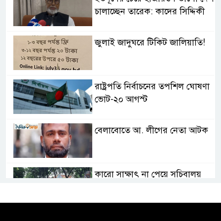
চালাচ্ছেন তারেক: কাদের সিদ্দিকী
জুলাই জাদুঘরে টিকিট জালিয়াতি!
রাষ্ট্রপতি নির্বাচনের তপশিল ঘোষণা
ভোট-২০ আগস্ট
বেলাবোতে আ. লীগের নেতা আটক
কারো সাক্ষাৎ না পেয়ে সচিবালয়
ছাড়লেন ১১ দলের নেতারা
এআই বক্তব্য দিয়েছে শেখ হাসিনা