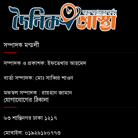
সচিবালয় অভিমুখে ১১ দলীয়
ঐক্যের পদযাত্রা আটকে দিলো
পুলিশ
সম্পাদক মন্ডলী
হাসিনাকে সংবাদমাধ্যমে কথা বলার
সম্পাদক ও প্রকাশক: ইফতেখার আহমেদ
সুযোগ দেওয়ায় ঢাকার ক্ষোভ
বার্তা সম্পাদক: মোঃ সাব্বির শাওন
জুলাই গণঅভ্যুত্থান দিবসের
মফস্বল সম্পাদক : রায়হান জামান
অনুষ্ঠানস্থল থেকে বের করে
যোগাযোগের ঠিকানা
সাংবাদিক পেটালো বিএনপি-ছাত্রদল
ফের জকসু নেতার ওপর হামলা
৬৩ শান্তিনগর ঢাকা ১২১৭
মোবাইল: ০১৯২৬১৮০৭৭৩