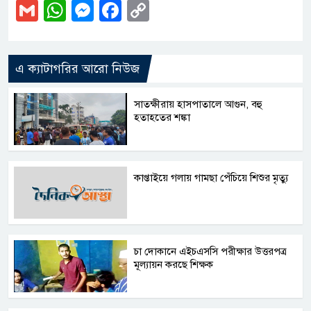
Gmail
WhatsApp
Messenger
Facebook
Copy
Link
এ ক্যাটাগরির আরো নিউজ
সাতক্ষীরায় হাসপাতালে আগুন, বহু
হতাহতের শঙ্কা
কাপ্তাইয়ে গলায় গামছা পেঁচিয়ে শিশুর মৃত্যু
চা দোকানে এইচএসসি পরীক্ষার উত্তরপত্র
মূল্যায়ন করছে শিক্ষক