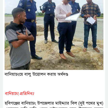
বানিয়াচংয়ে বালু উত্তোলন করায় অর্থদণ্ড
বানিয়াচং প্রতিনিধঃ
হবিগঞ্জের বানিয়াচং উপজেলার মাইদ্দ্যার বিল (দুই পথের মুখ)