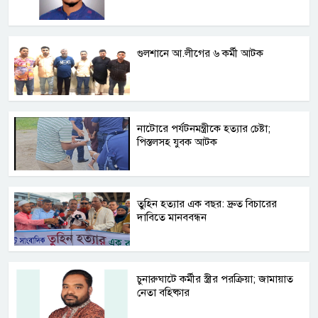
গুলশানে আ.লীগের ৬ কর্মী আটক
নাটোরে পর্যটনমন্ত্রীকে হত্যার চেষ্টা;
পিস্তলসহ যুবক আটক
তুহিন হত্যার এক বছর: দ্রুত বিচারের
দাবিতে মানববন্ধন
চুনারুঘাটে কর্মীর স্ত্রীর পরক্রিয়া; জামায়াত
নেতা বহিষ্কার