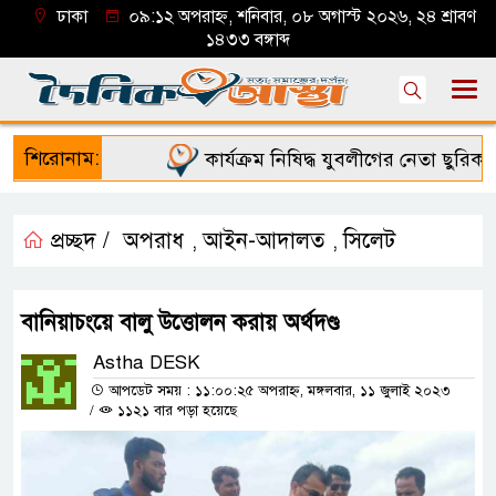
ঢাকা
০৯:১২ অপরাহ্ন, শনিবার, ০৮ অগাস্ট ২০২৬, ২৪ শ্রাবণ
১৪৩৩ বঙ্গাব্দ
শিরোনাম:
কার্যক্রম নিষিদ্ধ যুবলীগের নেতা ছুরিকাঘা
প্রচ্ছদ /
অপরাধ
আইন-আদালত
সিলেট
,
,
বানিয়াচংয়ে বালু উত্তোলন করায় অর্থদণ্ড
Astha DESK
আপডেট সময় : ১১:০০:২৫ অপরাহ্ন, মঙ্গলবার, ১১ জুলাই ২০২৩
/
১১২১ বার পড়া হয়েছে