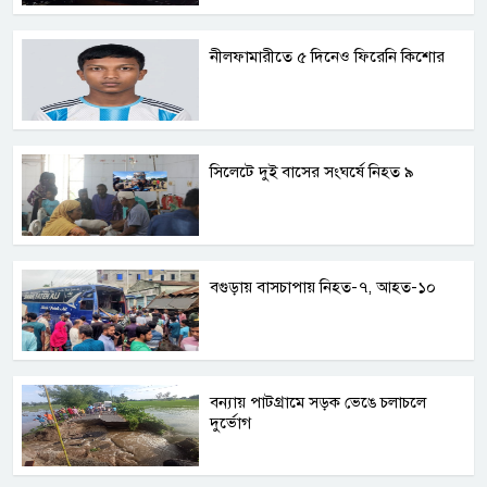
নীলফামারীতে ৫ দিনেও ফিরেনি কিশোর
সিলেটে দুই বাসের সংঘর্ষে নিহত ৯
বগুড়ায় বাসচাপায় নিহত-৭, আহত-১০
বন্যায় পাটগ্রামে সড়ক ভেঙে চলাচলে
দুর্ভোগ