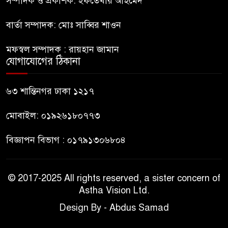
সম্পাদক ও প্রকাশক: ইফতেখার আহমেদ
বার্তা সম্পাদক: মোঃ সাব্বির শাওন
ভারত থেকে আসছে ২ দশমিক ৩
মেট্রিক টন টিয়ার শেল
মফস্বল সম্পাদক : রায়হান জামান
যোগাযোগের ঠিকানা
মানবিক মূল্যবোধ সম্পন্ন বিচারকের
অভাব
৬৩ শান্তিনগর ঢাকা ১২১৭
মোবাইল: ০১৯২৬১৮০৭৭৩
বিজ্ঞাপন বিভাগ : ০১৭৯১৩০৬৮০৪
© 2017-2025 All rights reserved, a sister concern of
Astha Vision Ltd.
Design By - Abdus Samad