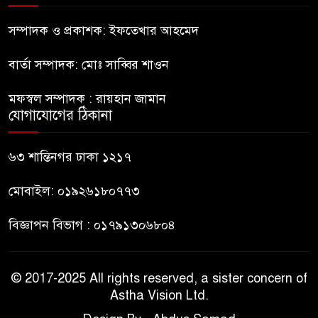
ফের জকসু নেতার ওপর হামলা
সম্পাদক ও প্রকাশক: ইফতেখার আহমেদ
বার্তা সম্পাদক: মোঃ সাব্বির শাওন
সাকিব আল হাসানের বাড়িতে বোমা
মফস্বল সম্পাদক : রায়হান জামান
নিক্ষেপ
যোগাযোগের ঠিকানা
শেখ হাসিনার প্রশ্নে ঢাকা-দিল্লি
৬৩ শান্তিনগর ঢাকা ১২১৭
সম্পর্কে নতুন মেরুকরণ?
মোবাইল: ০১৯২৬১৮০৭৭৩
বিজ্ঞাপন বিভাগ : ০১৭৯১৩০৬৮০৪
© 2017-2025 All rights reserved, a sister concern of
Astha Vision Ltd.