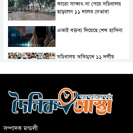
কারো সাক্ষাৎ না পেয়ে সচিবালয়
ছাড়লেন ১১ দলের নেতারা
এআই বক্তব্য দিয়েছে শেখ হাসিনা
সচিবালয় অভিমুখে ১১ দলীয়
ঐক্যের পদযাত্রা আটকে দিলো
পুলিশ
হাসিনাকে সংবাদমাধ্যমে কথা বলার
সুযোগ দেওয়ায় ঢাকার ক্ষোভ
জুলাই গণঅভ্যুত্থান দিবসের
অনুষ্ঠানস্থল থেকে বের করে
সম্পাদক মন্ডলী
সাংবাদিক পেটালো বিএনপি-ছাত্রদল