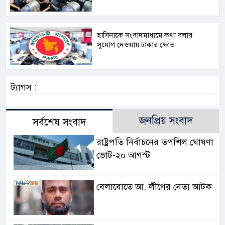
হাসিনাকে সংবাদমাধ্যমে কথা বলার
সুযোগ দেওয়ায় ঢাকার ক্ষোভ
ট্যাগস :
জনপ্রিয় সংবাদ
সর্বশেষ সংবাদ
রাষ্ট্রপতি নির্বাচনের তপশিল ঘোষণা
ভোট-২০ আগস্ট
বেলাবোতে আ. লীগের নেতা আটক