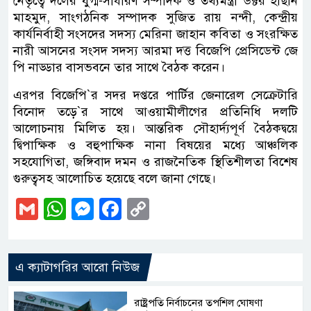
নেতৃত্বে দলের যুগ্ম-সাধারণ সম্পাদক ও তথ্যমন্ত্রী ডক্টর হাছান
মাহমুদ, সাংগঠনিক সম্পাদক সুজিত রায় নন্দী, কেন্দ্রীয়
কার্যনির্বাহী সংসদের সদস্য মেরিনা জাহান কবিতা ও সংরক্ষিত
নারী আসনের সংসদ সদস্য আরমা দত্ত বিজেপি প্রেসিডেন্ট জে
পি নাড্ডার বাসভবনে তার সাথে বৈঠক করেন।
এরপর বিজেপি‍‍`র সদর দপ্তরে পার্টির জেনারেল সেক্রেটারি
বিনোদ তড়ে‍‍`র সাথে আওয়ামীলীগের প্রতিনিধি দলটি
আলোচনায় মিলিত হয়। আন্তরিক সৌহার্দ্যপূর্ণ বৈঠকদ্বয়ে
দ্বিপাক্ষিক ও বহুপাক্ষিক নানা বিষয়ের মধ্যে আঞ্চলিক
সহযোগিতা, জঙ্গিবাদ দমন ও রাজনৈতিক স্থিতিশীলতা বিশেষ
গুরুত্বসহ আলোচিত হয়েছে বলে জানা গেছে।
Gmail
WhatsApp
Messenger
Facebook
Copy
Link
এ ক্যাটাগরির আরো নিউজ
রাষ্ট্রপতি নির্বাচনের তপশিল ঘোষণা