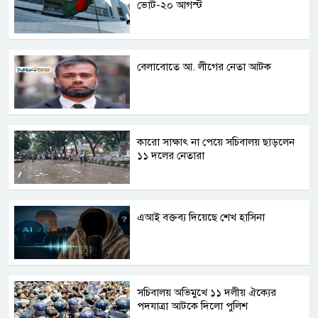
ভোট-২০ আগস্ট
বেলাবোতে আ. লীগের নেতা আটক
কারো সাক্ষাৎ না পেয়ে সচিবালয় ছাড়লেন
১১ দলের নেতারা
এআই বক্তব্য দিয়েছে শেখ হাসিনা
সচিবালয় অভিমুখে ১১ দলীয় ঐক্যের
পদযাত্রা আটকে দিলো পুলিশ