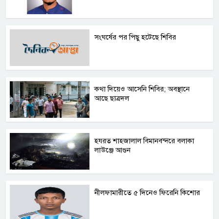
সংঘর্ষের পর পিছু হটেছে শিবির
কথা দিয়েও আসেনি শিবির; অবস্থানে
আছে ছাত্রদল
হযরত শাহজালাল বিমানবন্দরে বলাকা
লাউঞ্জে আগুন
নীলফামারীতে ৫ দিনেও ফিরেনি কিশোর