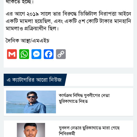
থাকতে হচ্ছে।
এর আগে ২০১৯ সালে তার বিরুদ্ধে ডিজিটাল নিরাপত্তা আইনে
একটি মামলা হয়েছিল, এবং একটি ৫শ কোটি টাকার মানহানি
মামলাও প্রক্রিয়াধীন ছিল।
দৈনিক আস্থা/এমএইচ
Gmail
WhatsApp
Messenger
Facebook
Copy
Link
এ ক্যাটাগরির আরো নিউজ
কার্যক্রম নিষিদ্ধ যুবলীগের নেতা
ছুরিকাঘাতে নিহত
যুবদল নেতার ছুরিকাঘাতে মারা গেছে
শিবিরকর্মী