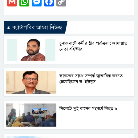
Gmail
WhatsApp
Messenger
Facebook
Copy
Link
এ ক্যাটাগরির আরো নিউজ
চুনারুঘাটে কর্মীর স্ত্রীর পরক্রিয়া; জামায়াত
নেতা বহিষ্কার
ভারতের সাথে সম্পর্ক স্বাভাবিক করতে
চেয়েছিলেন ড. ইউনূস
সিলেটে দুই বাসের সংঘর্ষে নিহত ৯