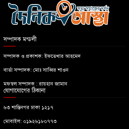
আহত-১০
বন্যায় পাটগ্রামে সড়ক ভেঙে
চলাচলে দুর্ভোগ
সম্পাদক মন্ডলী
ইউনূসের চেয়ে হাজারগুণ ভালো দেশ
চালাচ্ছেন তারেক: কাদের সিদ্দিকী
সম্পাদক ও প্রকাশক: ইফতেখার আহমেদ
বার্তা সম্পাদক: মোঃ সাব্বির শাওন
জুলাই জাদুঘরে টিকিট জালিয়াতি!
মফস্বল সম্পাদক : রায়হান জামান
যোগাযোগের ঠিকানা
রাষ্ট্রপতি নির্বাচনের তপশিল ঘোষণা
ভোট-২০ আগস্ট
৬৩ শান্তিনগর ঢাকা ১২১৭
মোবাইল: ০১৯২৬১৮০৭৭৩