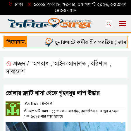
ঢাকা
১০:০৪ অপরাহ্ন, শুক্রবার, ০৭ অগাস্ট ২০২৬, ২৩ শ্রাবণ
১৪৩৩ বঙ্গাব্দ
শিরোনাম:
চুনারুঘাটে কর্মীর স্ত্রীর পরক্রিয়া; জামায়া
প্রচ্ছদ /
অপরাধ
আইন-আদালত
বরিশাল
,
,
,
সারাদেশ
ভোলায় ফ্ল্যাট বাসা থেকে গৃহবধূর লাশ উদ্ধার
Astha DESK
আপডেট সময় : ১১:৫৮:৫৪ অপরাহ্ন, বৃহস্পতিবার, ৪ জুন ২০২৬
/
১০৯৪ বার পড়া হয়েছে