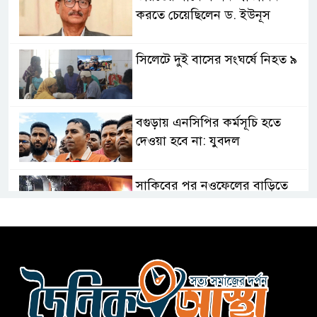
করতে চেয়েছিলেন ড. ইউনূস
সিলেটে দুই বাসের সংঘর্ষে নিহত ৯
বগুড়ায় এনসিপির কর্মসূচি হতে
দেওয়া হবে না: যুবদল
সাকিবের পর নওফেলের বাড়িতে
আগুন
বগুড়ায় বাসচাপায় নিহত-৭,
আহত-১০
বন্যায় পাটগ্রামে সড়ক ভেঙে