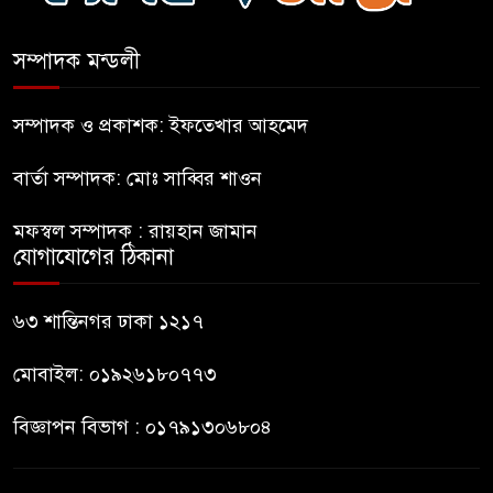
চলাচলে দুর্ভোগ
সম্পাদক মন্ডলী
ইউনূসের চেয়ে হাজারগুণ ভালো দেশ
চালাচ্ছেন তারেক: কাদের সিদ্দিকী
সম্পাদক ও প্রকাশক: ইফতেখার আহমেদ
বার্তা সম্পাদক: মোঃ সাব্বির শাওন
জুলাই জাদুঘরে টিকিট জালিয়াতি!
মফস্বল সম্পাদক : রায়হান জামান
যোগাযোগের ঠিকানা
রাষ্ট্রপতি নির্বাচনের তপশিল ঘোষণা
ভোট-২০ আগস্ট
৬৩ শান্তিনগর ঢাকা ১২১৭
মোবাইল: ০১৯২৬১৮০৭৭৩
বিজ্ঞাপন বিভাগ : ০১৭৯১৩০৬৮০৪