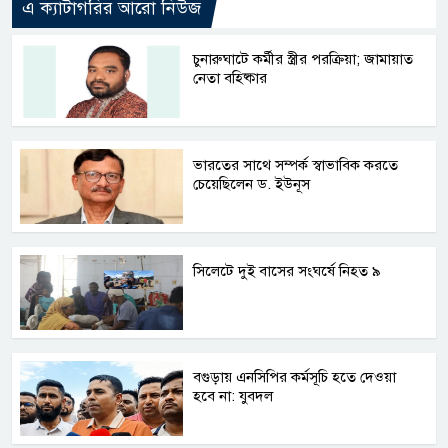
এ ক্যাটাগরির আরো নিউজ
চুনারুঘাটে কর্মীর স্ত্রীর পরক্রিয়া; জামায়াত
নেতা বহিষ্কার
ভারতের সাথে সম্পর্ক স্বাভাবিক করতে
চেয়েছিলেন ড. ইউনূস
সিলেটে দুই বাসের সংঘর্ষে নিহত ৯
বগুড়ায় এনসিপির কর্মসূচি হতে দেওয়া
হবে না: যুবদল