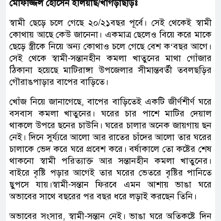
মোফাজ্জল হোসেন ইলিয়াছ/খাগড়াছড়িঃ
স্বামী ছেড়ে চলে গেছে ২০/২১বছর পূর্বে। সেই থেকেই স্বামী
কোথায় আছে কেউ জানেনা। একমাত্র ছেলেও বিয়ে করে মাকে
ছেড়ে স্ত্রীকে নিয়ে অন্য কোথাও চলে গেছে বেশ ক‘বছর আগে।
সেই থেকে স্বামী-সন্তানহীন কমলা খাতুনের মাথা গোঁজার
ঠিকানা হয়েছে মাটিরাঙ্গা উপজেলার সীমান্তবর্তী তবলছড়ির
গৌরাঙপাড়ার বাপের বাড়িতে।
খোঁজ নিয়ে জানাগেছে, বাপের বাড়িতেই একটি জীর্ণশীর্ণ ঘরে
বসবাস কমলা খাতুনের। ঘরের চার পাশে মাটির দেয়াল
থাকলে উপরে ছনের চাউনি। ঘরের চালার অনেক জায়গায় ছন
নেই। দিনে সুর্য্যরে আলো আর রাতের চাঁদের আলো তার ঘরের
চালাকে ভেদ করে ঘরে প্রবেশ করে। বর্ষাকালে তো কষ্টের শেষ
থাকনো স্বামী পরিত্যাক্ত আর সন্তানহীন কমলা খাতুনের।
বাইরে বৃষ্টি পড়ার আগেই তার ঘরের ভেতরে বৃষ্টির পানিতে
ছুপসে যায়।স্বামী-সন্তান ফিরবে এমন আশায় ভাঙা ঘরে
অভাবের সাথে বছরের পর বছর ধরে লড়াই করছেন তিনি।
অভাবের সংসার, স্বামী-সন্তান নেই। ভাঙা ঘরে অতিকষ্টে দিন