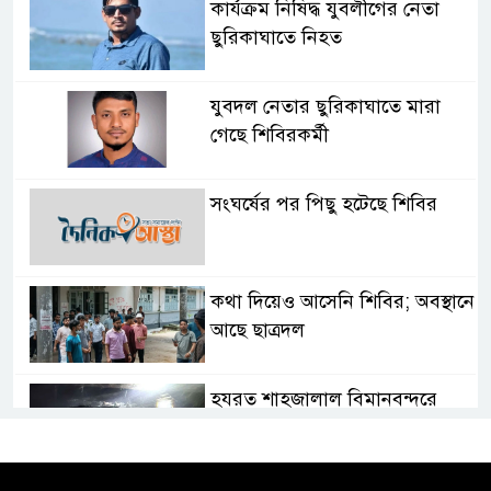
কার্যক্রম নিষিদ্ধ যুবলীগের নেতা
ছুরিকাঘাতে নিহত
যুবদল নেতার ছুরিকাঘাতে মারা
গেছে শিবিরকর্মী
সংঘর্ষের পর পিছু হটেছে শিবির
কথা দিয়েও আসেনি শিবির; অবস্থানে
আছে ছাত্রদল
হযরত শাহজালাল বিমানবন্দরে
বলাকা লাউঞ্জে আগুন