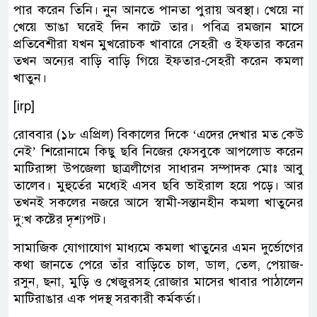
পার করেন তিনি। নুন আনতে পানতা পুরায় অবস্থা। খেয়ে না
খেয়ে ভাঙা ঘরেই দিন কাটে তার। পবিত্র রমজান মাসে
প্রতিবেশীরা যখন মুখরোচক খাবারে সেহরী ও ইফতার করেন
তখন অন্যের বাড়ি বাড়ি গিয়ে ইফতার-সেহরী করেন কমলা
খাতুন।
[irp]
রোববার (১৮ এপ্রিল) বিকালের দিকে ‘এদের দেখার মত কেউ
নেই’ শিরোনামে কিছু ছবি নিজের ফেসবুকে আপলোড করেন
মাটিরাঙ্গা উপজেলা ছাত্রলীগের সাধারন সম্পাদক মোঃ আবু
তালেব। মুহুর্তের মধ্যেই এসব ছবি ভাইরাল হয়ে পড়ে। আর
তখনই সকলের নজরে আসে স্বামী-সন্তানহীন কমলা খাতুনের
দু:খ কষ্টের দৃশ্যপট।
সামাজিক যোগাযোগ মাধ্যমে কমলা খাতুনের এমন দুর্ভোগের
কথা জানতে পেরে তাঁর বাড়িতে চাল, ডাল, তেল, পেয়াজ-
রসুন, ছনা, মুড়ি ও খেজুরসহ রোজার মাসের খাবার পাঠালেন
মাটিরাঙার এক পদস্থ সরকারী কর্মকর্তা।