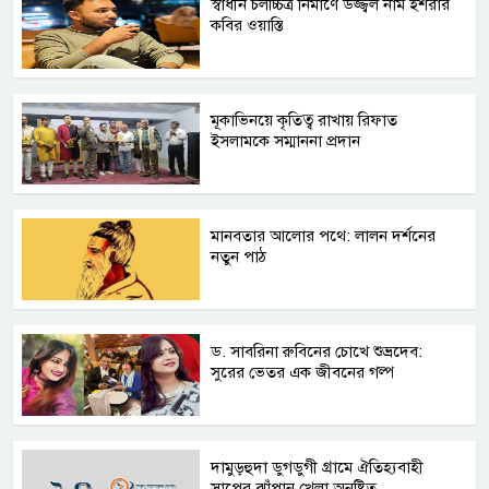
স্বাধীন চলচ্চিত্র নির্মাণে উজ্জ্বল নাম ইশরার
কবির ওয়াস্তি
মূকাভিনয়ে কৃতিত্ব রাখায় রিফাত
ইসলামকে সম্মাননা প্রদান
মানবতার আলোর পথে: লালন দর্শনের
নতুন পাঠ
ড. সাবরিনা রুবিনের চোখে শুভ্রদেব:
সুরের ভেতর এক জীবনের গল্প
দামুড়হুদা ডুগডুগী গ্রামে ঐতিহ্যবাহী
সাপের ঝাঁপান খেলা অনুষ্টিত