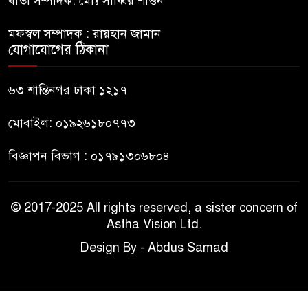
বার্তা সম্পাদক: মোঃ সাব্বির শাওন
বেনাপোলে বিদেশি পিস্তলসহ
মফস্বল সম্পাদক : রায়হান জামান
আটক-১
যোগাযোগের ঠিকানা
আগামীকাল কাপ্তাইয়ে এসডিজি গ্রাম
৬৩ শান্তিনগর ঢাকা ১২১৭
উদ্বোধন করবেন প্রধানমন্ত্রী
মোবাইল: ০১৯২৬১৮০৭৭৩
বিজ্ঞাপন বিভাগ : ০১৭৯১৩০৬৮০৪
© 2017-2025 All rights reserved, a sister concern of
Astha Vision Ltd.
Design By - Abdus Samad