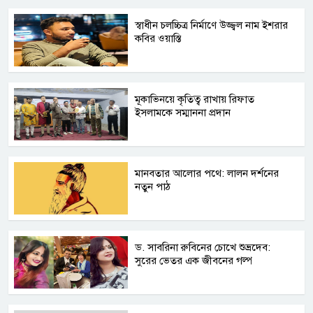
স্বাধীন চলচ্চিত্র নির্মাণে উজ্জ্বল নাম ইশরার
কবির ওয়াস্তি
মূকাভিনয়ে কৃতিত্ব রাখায় রিফাত
ইসলামকে সম্মাননা প্রদান
মানবতার আলোর পথে: লালন দর্শনের
নতুন পাঠ
ড. সাবরিনা রুবিনের চোখে শুভ্রদেব:
সুরের ভেতর এক জীবনের গল্প