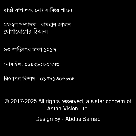
বার্তা সম্পাদক: মোঃ সাব্বির শাওন
ভারত থেকে আসছে ২ দশমিক ৩
মেট্রিক টন টিয়ার শেল
মফস্বল সম্পাদক : রায়হান জামান
যোগাযোগের ঠিকানা
মানবিক মূল্যবোধ সম্পন্ন বিচারকের
অভাব
৬৩ শান্তিনগর ঢাকা ১২১৭
মোবাইল: ০১৯২৬১৮০৭৭৩
বিজ্ঞাপন বিভাগ : ০১৭৯১৩০৬৮০৪
© 2017-2025 All rights reserved, a sister concern of
Astha Vision Ltd.
Design By - Abdus Samad