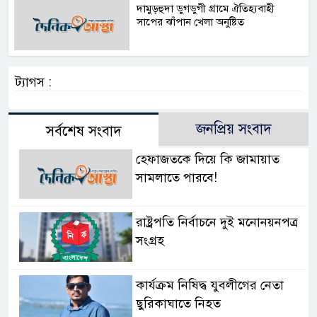
দামুড়হুদা ডুগডুগী গ্রামে ঐতিহ্যবাহী
সাপের ঝাঁপান খেলা অনুষ্টিত
ট্যাগস :
জনপ্রিয় সংবাদ
সর্বশেষ সংবাদ
হেফাজতকে দিয়ে কি জামায়াত
সামলাতে পারবে!
রাষ্ট্রপতি নির্বাচনে দুই মনোনয়নপত্র
সংগ্রহ
কার্যক্রম নিষিদ্ধ যুবলীগের নেতা
ছুরিকাঘাতে নিহত