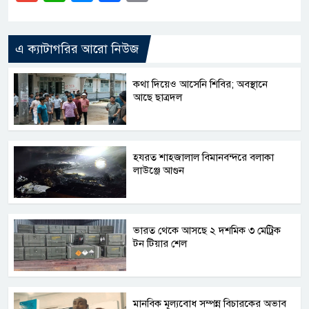
Link
এ ক্যাটাগরির আরো নিউজ
কথা দিয়েও আসেনি শিবির; অবস্থানে
আছে ছাত্রদল
হযরত শাহজালাল বিমানবন্দরে বলাকা
লাউঞ্জে আগুন
ভারত থেকে আসছে ২ দশমিক ৩ মেট্রিক
টন টিয়ার শেল
মানবিক মূল্যবোধ সম্পন্ন বিচারকের অভাব