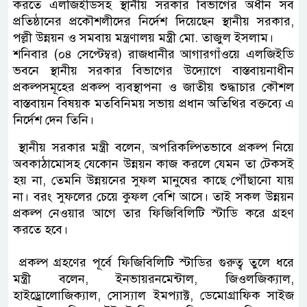
করতে এলজিইডিসহ স্থানীয় সরকার বিভাগের অধীন সব
প্রতিষ্ঠানের প্রকৌশলীদের নির্দেশ দিয়েছেন স্থানীয় সরকার,
পল্লী উন্নয়ন ও সমবায় মন্ত্রণালয় মন্ত্রী মো. তাজুল ইসলাম।
শনিবার (০৪ সেপ্টেম্বর) রাজধানীর আগারগাঁওয়ে এলজিইডি
ভবনে স্থানীয় সরকার বিভাগের উদ্যোগে বাস্তবায়নাধীন
প্রকল্পসমূহের প্রকল্প ব্যবস্থাপনা ও জাতীয় শুদ্ধাচার কৌশল
বাস্তবায়ন বিষয়ক মতবিনিময় সভায় প্রধান অতিথির বক্তব্যে এ
নির্দেশ দেন তিনি।
স্থানীয় সরকার মন্ত্রী বলেন, অপরিকল্পিতভাবে প্রকল্প নিয়ে
অবকাঠামোসহ যেকোন উন্নয়ন কাজ করলে যেমন তা টেকসই
হয় না, তেমনি উন্নয়নের সুফল মানুষের কাছে পৌঁছানো যায়
না। বরং সুফলের চেয়ে কুফল বেশি আসে। তাই সকল উন্নয়ন
প্রকল্প নেওয়ার আগে তার ফিজিবিলিটি স্টাডি করে গ্রহণ
করতে হবে।
প্রকল্প গ্রহণের পূর্বে ফিজিবিলিটি স্টাডির গুরুত্ব তুলে ধরে
মন্ত্রী বলেন, ইনভায়রনমেন্টাল, জিওলজিক্যাল,
হাইড্রোলোজিক্যাল, সোস্যাল ইমপ্যাক্ট, ডেমোগ্রাফিক সাইজ