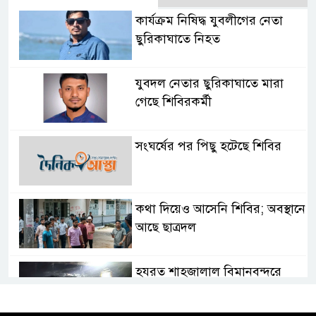
কার্যক্রম নিষিদ্ধ যুবলীগের নেতা
ছুরিকাঘাতে নিহত
যুবদল নেতার ছুরিকাঘাতে মারা
গেছে শিবিরকর্মী
সংঘর্ষের পর পিছু হটেছে শিবির
কথা দিয়েও আসেনি শিবির; অবস্থানে
আছে ছাত্রদল
হযরত শাহজালাল বিমানবন্দরে
বলাকা লাউঞ্জে আগুন