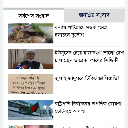
জনপ্রিয় সংবাদ
সর্বশেষ সংবাদ
বন্যায় পাটগ্রামে সড়ক ভেঙে
চলাচলে দুর্ভোগ
ইউনূসের চেয়ে হাজারগুণ ভালো দেশ
চালাচ্ছেন তারেক: কাদের সিদ্দিকী
জুলাই জাদুঘরে টিকিট জালিয়াতি!
রাষ্ট্রপতি নির্বাচনের তপশিল ঘোষণা
ভোট-২০ আগস্ট