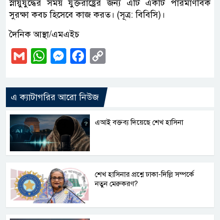
স্নায়ুযুদ্ধের সময় যুক্তরাষ্ট্রের জন্য এটি একটি পারমাণবিক
সুরক্ষা কবচ হিসেবে কাজ করত। (সূত্র: বিবিসি)।
দৈনিক আস্থা/এমএইচ
Gmail
WhatsApp
Messenger
Facebook
Copy
Link
এ ক্যাটাগরির আরো নিউজ
এআই বক্তব্য দিয়েছে শেখ হাসিনা
শেখ হাসিনার প্রশ্নে ঢাকা-দিল্লি সম্পর্কে
নতুন মেরুকরণ?