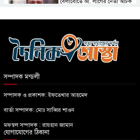
বেলাবোতে আ. লীগের নেতা আটক
কারো সাক্ষাৎ না পেয়ে সচিবালয়
ছাড়লেন ১১ দলের নেতারা
এআই বক্তব্য দিয়েছে শেখ হাসিনা
সম্পাদক মন্ডলী
সচিবালয় অভিমুখে ১১ দলীয়
ঐক্যের পদযাত্রা আটকে দিলো
সম্পাদক ও প্রকাশক: ইফতেখার আহমেদ
পুলিশ
বার্তা সম্পাদক: মোঃ সাব্বির শাওন
হাসিনাকে সংবাদমাধ্যমে কথা বলার
মফস্বল সম্পাদক : রায়হান জামান
সুযোগ দেওয়ায় ঢাকার ক্ষোভ
যোগাযোগের ঠিকানা