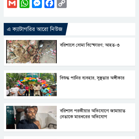
Gmail
WhatsApp
Messenger
Facebook
Copy
Link
এ ক্যাটাগরির আরো নিউজ
বরিশালে বোমা বিস্ফোরণ; আহত-৩
বিশুদ্ধ পানির ব্যবহার, সুস্থতার অঙ্গীকার
বরিশাল পরকীয়ার অভিযোগে জামায়াত
নেতাকে মারধরের অভিযোগ