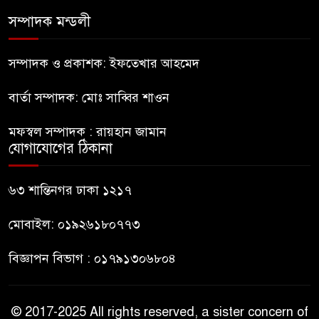
প্রধানের পরিচয়পত্র হস্তান্তর
সম্পাদক মন্ডলী
নির্মাণকাজে বালু উত্তোলন; বন্ধ করে
সম্পাদক ও প্রকাশক: ইফতেখার আহমেদ
দিলো প্রশাসন
বার্তা সম্পাদক: মোঃ সাব্বির শাওন
বেনাপোলে বিদেশি পিস্তলসহ
মফস্বল সম্পাদক : রায়হান জামান
আটক-১
যোগাযোগের ঠিকানা
আগামীকাল কাপ্তাইয়ে এসডিজি গ্রাম
৬৩ শান্তিনগর ঢাকা ১২১৭
উদ্বোধন করবেন প্রধানমন্ত্রী
মোবাইল: ০১৯২৬১৮০৭৭৩
বিজ্ঞাপন বিভাগ : ০১৭৯১৩০৬৮০৪
© 2017-2025 All rights reserved, a sister concern of