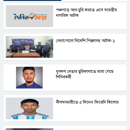
পঞ্চগড়ে আখ চুরি করতে এসে ভারতীয়
নাগরিক আটক
বেনাপোলে বিদেশি পিস্তলসহ আটক-১
যুবদল নেতার ছুরিকাঘাতে মারা গেছে
শিবিরকর্মী
নীলফামারীতে ৫ দিনেও ফিরেনি কিশোর