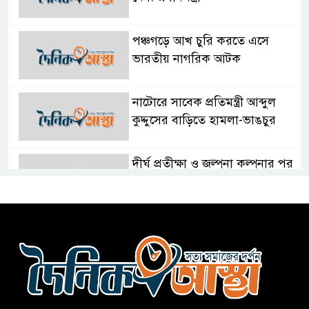
পঞ্চগড়ে আখ চুরি করতে এসে
ভারতীয় নাগরিক আটক
নাটোরে সাবেক প্রতিমন্ত্রী আব্দুল
কুদ্দুসের বাড়িতে হামলা-ভাঙচুর
দীর্ঘ প্রতীক্ষা ও জল্পনা কল্পনার পর
আইডিয়াল স্কুল এন্ড কলেজ কমিটি
গঠন
ফুলবাড়িয়া জামায়াতের আমীরসহ
কারাগারে-৩
নতুন আশা’র কক্সবাজার ব্যুরো