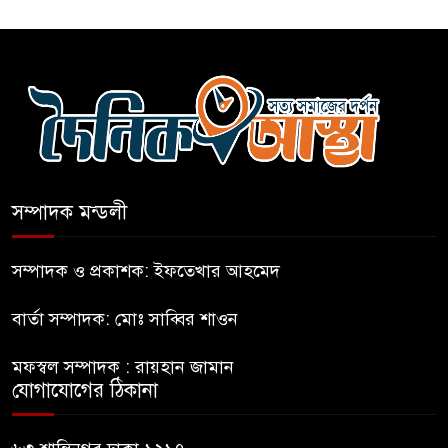
কারো সাক্ষাৎ না পেয়ে সচিবালয়
ছাড়লেন ১১ দলের নেতারা
এআই বক্তব্য দিয়েছে শেখ হাসিনা
সম্পাদক মন্ডলী
সচিবালয় অভিমুখে ১১ দলীয়
ঐক্যের পদযাত্রা আটকে দিলো
সম্পাদক ও প্রকাশক: ইফতেখার আহমেদ
পুলিশ
বার্তা সম্পাদক: মোঃ সাব্বির শাওন
হাসিনাকে সংবাদমাধ্যমে কথা বলার
মফস্বল সম্পাদক : রায়হান জামান
সুযোগ দেওয়ায় ঢাকার ক্ষোভ
যোগাযোগের ঠিকানা
জুলাই গণঅভ্যুত্থান দিবসের