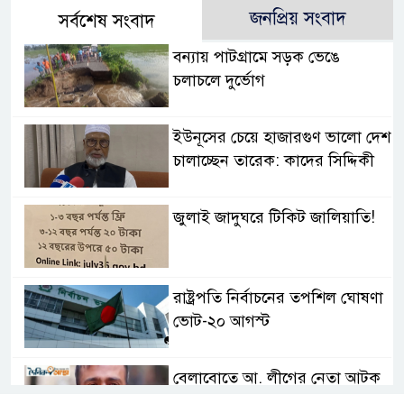
জনপ্রিয় সংবাদ
সর্বশেষ সংবাদ
বন্যায় পাটগ্রামে সড়ক ভেঙে
চলাচলে দুর্ভোগ
ইউনূসের চেয়ে হাজারগুণ ভালো দেশ
চালাচ্ছেন তারেক: কাদের সিদ্দিকী
জুলাই জাদুঘরে টিকিট জালিয়াতি!
রাষ্ট্রপতি নির্বাচনের তপশিল ঘোষণা
ভোট-২০ আগস্ট
বেলাবোতে আ. লীগের নেতা আটক