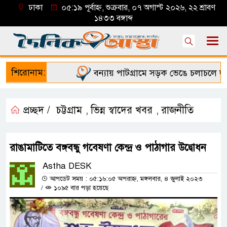
ঢাকা
০৫:১৯ পূর্বাহ্ন, শুক্রবার, ০৭ অগাস্ট ২০২৬, ২২ শ্রাবণ
১৪৩৩ বঙ্গাব্দ
শিরোনাম:
বন্যায় পাটগ্রামে সড়ক ভেঙে চলাচলে দুর্ভ
প্রচ্ছদ /
চট্টগ্রাম
ভিন্ন স্বাদের খবর
রাজনীতি
,
,
রাঙামাটিতে বঙ্গবন্ধু গবেষণা কেন্দ্র ও পাঠাগার উদ্বোধন
Astha DESK
আপডেট সময় : ০৫:১৬:০৫ অপরাহ্ন, মঙ্গলবার, ৪ জুলাই ২০২৩
/
১০৯৫ বার পড়া হয়েছে