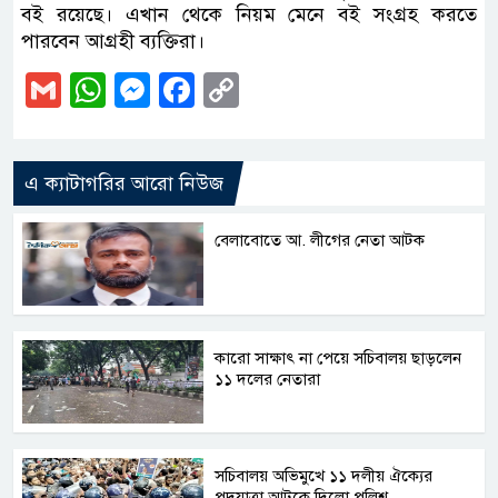
বই রয়েছে। এখান থেকে নিয়ম মেনে বই সংগ্রহ করতে
পারবেন আগ্রহী ব্যক্তিরা।
Gmail
WhatsApp
Messenger
Facebook
Copy
Link
এ ক্যাটাগরির আরো নিউজ
বেলাবোতে আ. লীগের নেতা আটক
কারো সাক্ষাৎ না পেয়ে সচিবালয় ছাড়লেন
১১ দলের নেতারা
সচিবালয় অভিমুখে ১১ দলীয় ঐক্যের
পদযাত্রা আটকে দিলো পুলিশ