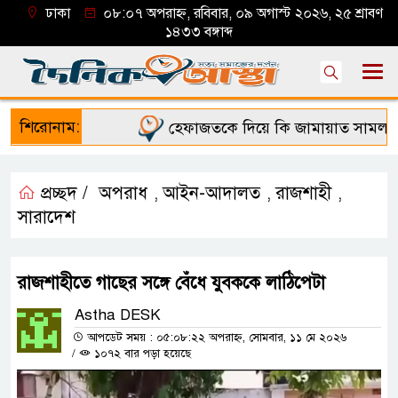
ঢাকা
০৮:০৭ অপরাহ্ন, রবিবার, ০৯ অগাস্ট ২০২৬, ২৫ শ্রাবণ
১৪৩৩ বঙ্গাব্দ
শিরোনাম:
হেফাজতকে দিয়ে কি জামায়াত সামলাতে 
প্রচ্ছদ /
অপরাধ
আইন-আদালত
রাজশাহী
,
,
,
সারাদেশ
রাজশাহীতে গাছের সঙ্গে বেঁধে যুবককে লাঠিপেটা
Astha DESK
আপডেট সময় : ০৫:০৮:২২ অপরাহ্ন, সোমবার, ১১ মে ২০২৬
/
১০৭২ বার পড়া হয়েছে