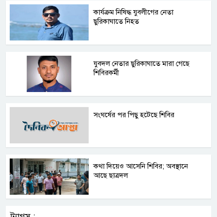
কার্যক্রম নিষিদ্ধ যুবলীগের নেতা
ছুরিকাঘাতে নিহত
যুবদল নেতার ছুরিকাঘাতে মারা গেছে
শিবিরকর্মী
সংঘর্ষের পর পিছু হটেছে শিবির
কথা দিয়েও আসেনি শিবির; অবস্থানে
আছে ছাত্রদল
ট্যাগস :