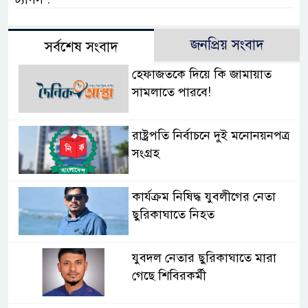
জনপ্রিয় সংবাদ
সর্বশেষ সংবাদ
হেফাজতকে দিয়ে কি জামায়াত
সামলাতে পারবে!
রাষ্ট্রপতি নির্বাচনে দুই মনোনয়নপত্র
সংগ্রহ
কার্যক্রম নিষিদ্ধ যুবলীগের নেতা
ছুরিকাঘাতে নিহত
যুবদল নেতার ছুরিকাঘাতে মারা
গেছে শিবিরকর্মী