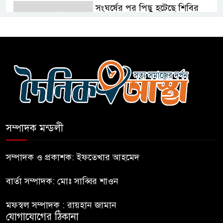
সংঘর্ষের পর পিছু হটেছে শিবির
কথা দিয়েও আসেনি শিবির; অবস্থানে
আছে ছাত্রদল
হযরত শাহজালাল বিমানবন্দরে
বলাকা লাউঞ্জে আগুন
সম্পাদক মন্ডলী
নীলফামারীতে ৫ দিনেও ফিরেনি
কিশোর
সম্পাদক ও প্রকাশক: ইফতেখার আহমেদ
বার্তা সম্পাদক: মোঃ সাব্বির শাওন
ভারত থেকে আসছে ২ দশমিক ৩
মেট্রিক টন টিয়ার শেল
মফস্বল সম্পাদক : রায়হান জামান
যোগাযোগের ঠিকানা