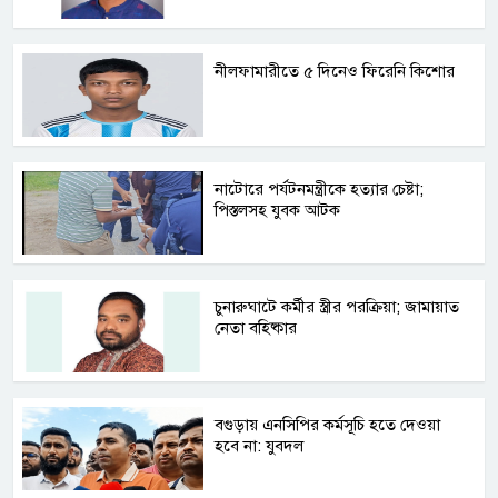
নীলফামারীতে ৫ দিনেও ফিরেনি কিশোর
নাটোরে পর্যটনমন্ত্রীকে হত্যার চেষ্টা;
পিস্তলসহ যুবক আটক
চুনারুঘাটে কর্মীর স্ত্রীর পরক্রিয়া; জামায়াত
নেতা বহিষ্কার
বগুড়ায় এনসিপির কর্মসূচি হতে দেওয়া
হবে না: যুবদল