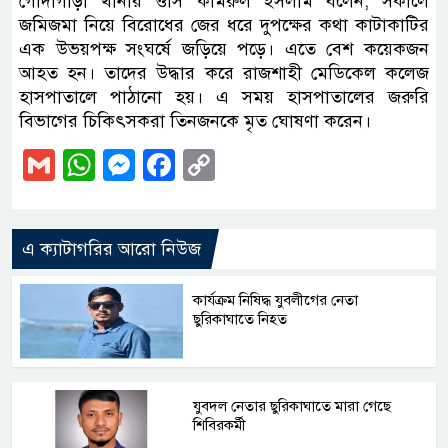
গোদাগাড়ী থানার ওসি কামরুল ইসলাম বলেন, সকালে
জমিজমা নিয়ে বিরোধের জের ধরে দুপক্ষের কথা কাটাকাটির
এক উভয়পক্ষ সংঘর্ষে জড়িয়ে পড়ে। এতে বেশ কয়েকজন
আহত হন। তাদের উদ্ধার করে রাজশাহী মেডিকেল কলেজ
হাসপাতালে পাঠানো হয়। এ সময় হাসপাতালের জরুরি
বিভাগের চিকিৎসকরা তিনজনকে মৃত ঘোষণা করেন।
Gmail
WhatsApp
Messenger
Facebook
Copy
Link
এ ক্যাটাগরির আরো নিউজ
কার্যক্রম নিষিদ্ধ যুবলীগের নেতা
ছুরিকাঘাতে নিহত
যুবদল নেতার ছুরিকাঘাতে মারা গেছে
শিবিরকর্মী