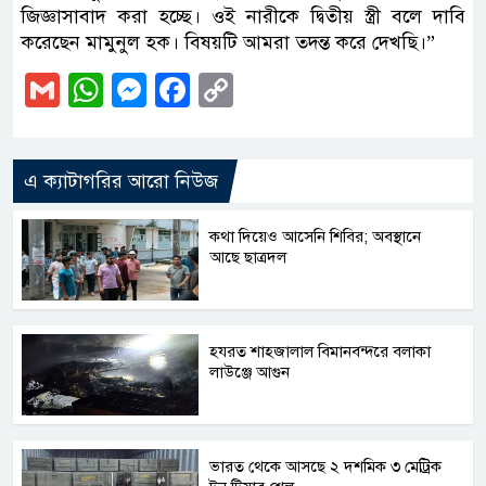
জিজ্ঞাসাবাদ করা হচ্ছে। ওই নারীকে দ্বিতীয় স্ত্রী বলে দাবি
করেছেন মামুনুল হক। বিষয়টি আমরা তদন্ত করে দেখছি।”
Gmail
WhatsApp
Messenger
Facebook
Copy
Link
এ ক্যাটাগরির আরো নিউজ
কথা দিয়েও আসেনি শিবির; অবস্থানে
আছে ছাত্রদল
হযরত শাহজালাল বিমানবন্দরে বলাকা
লাউঞ্জে আগুন
ভারত থেকে আসছে ২ দশমিক ৩ মেট্রিক