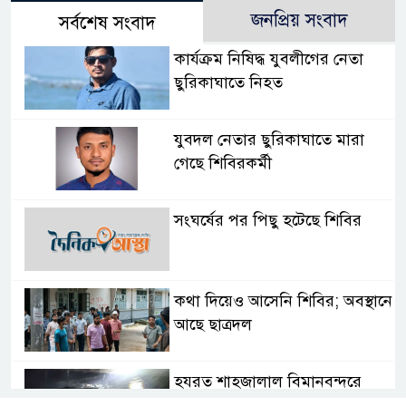
জনপ্রিয় সংবাদ
সর্বশেষ সংবাদ
কার্যক্রম নিষিদ্ধ যুবলীগের নেতা
ছুরিকাঘাতে নিহত
যুবদল নেতার ছুরিকাঘাতে মারা
গেছে শিবিরকর্মী
সংঘর্ষের পর পিছু হটেছে শিবির
কথা দিয়েও আসেনি শিবির; অবস্থানে
আছে ছাত্রদল
হযরত শাহজালাল বিমানবন্দরে
বলাকা লাউঞ্জে আগুন