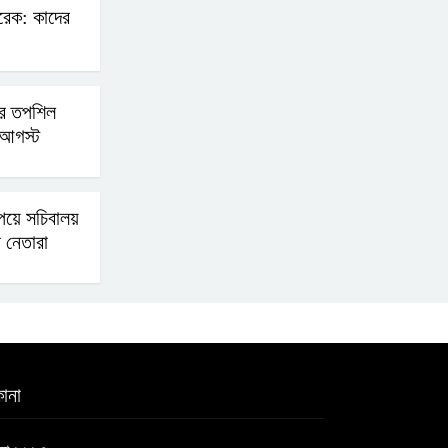
ারেক: কাদের
এআই বক্তব্য দিয়েছে শেখ
হাসিনা
চনের তপশিল
আগস্ট
সচিবালয় অভিমুখে ১১ দলীয়
ঐক্যের পদযাত্রা আটকে
দিলো পুলিশ
পেয়ে সচিবালয়
 নেতারা
হাসিনাকে সংবাদমাধ্যমে কথা
বলার সুযোগ দেওয়ায় ঢাকার
ক্ষোভ
জুলাই গণঅভ্যুত্থান দিবসের
ানা
অনুষ্ঠানস্থল থেকে বের করে
সাংবাদিক পেটালো বিএনপি-