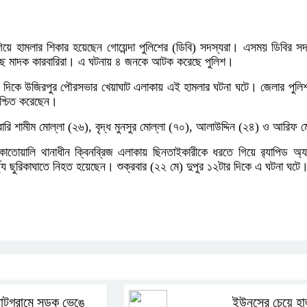
িয়ে হামলার শিকার হয়েছেন গোয়েন্দা পুলিশের (ডিবি) সদস্যরা। এসময় ডিবির সদ
রেছে মাদক কারবারিরা। এ ঘটনায় ৪ জনকে আটক করেছে পুলিশ।
র দিকে উজিরপুর পৌরসভার খেয়াঘাট এলাকায় এই হামলার ঘটনা ঘটে। জেলার পুলি
শ্চিত করেছেন।
রি শামীম মোল্লা (২৬), বৃদ্ধ মুনসুর মোল্লা (৭০), আলাউদ্দিন (২৪) ও আরিফ 
তোয়ালি থানাধীন ক্বিনব্রিজ এলাকায় ছিনতাইকারীকে ধরতে গিয়ে র‌্যাপিড অ্য
য্য ছুরিকাঘাতে নিহত হয়েছেন। শুক্রবার (২২ মে) দুপুর ১২টার দিকে এ ঘটনা ঘটে
 পাটগ্রামে সড়ক ভেঙে
ইউনূসের চেয়ে হা