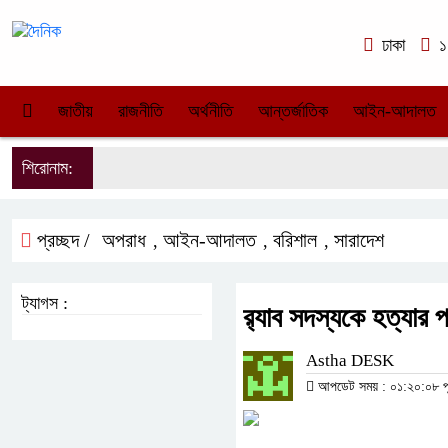
ঢাকা
১১
জাতীয়
রাজনীতি
অর্থনীতি
আন্তর্জাতিক
আইন-আদালত
শিরোনাম:
প্রচ্ছদ /
অপরাধ
আইন-আদালত
বরিশাল
সারাদেশ
,
,
,
ট্যাগস :
র‌্যাব সদস্যকে হত্যার
Astha DESK
আপডেট সময় : ০১:২০:০৮ পূর্