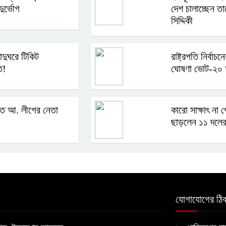
ুর্ভোগ
দেশ চালাচ্ছেন ত
সিদ্দিকী
াদুঘরে টিকিট
রাষ্ট্রপতি নির্বা
ি!
ঘোষণা ভোট-২০ 
তে আ. লীগের নেতা
কারো সাক্ষাৎ না 
ছাড়লেন ১১ দলের
যোগাযোগের ঠিক