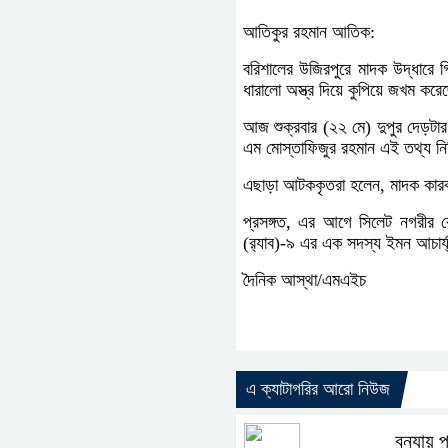
আতিকুর রহমান আতিক:
বরিশালের উজিরপুরে মাদক উদ্ধারে গ
ধারালো অস্ত্র দিয়ে কুপিয়ে জখম ক
আজ শুক্রবার (২২ মে) দুপুর দেড়টা
এম মোস্তাফিজুর রহমান এই তথ্য নি
এছাড়া আটককৃতরা হলেন, মাদক কারবা
প্রসঙ্গত, এর আগে সিলেট নগরীর কো
(র‌্যাব)-৯ এর এক সদস্য ইমন আচার্
দৈনিক আস্থা/এমএইচ
এ ক্যাটাগরির আরো নিউজ
বন্যায়