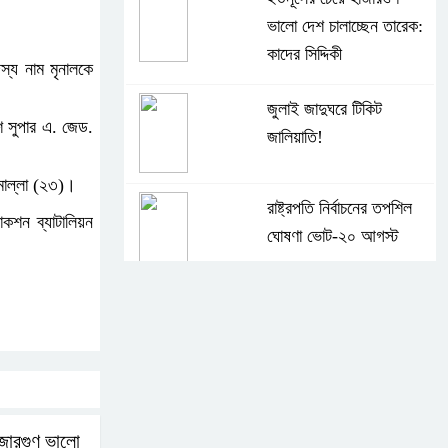
ভালো দেশ চালাচ্ছেন তারেক:
কাদের সিদ্দিকী
স্য নাম মৃনালকে
জুলাই জাদুঘরে টিকিট
শ সুপার এ. জেড.
জালিয়াতি!
মোল্লা (২৩)।
রাষ্ট্রপতি নির্বাচনের তপশিল
াকশন ব্যাটালিয়ন
ঘোষণা ভোট-২০ আগস্ট
।
বেলাবোতে আ. লীগের নেতা
আটক
কারো সাক্ষাৎ না পেয়ে সচিবালয়
ছাড়লেন ১১ দলের নেতারা
জারগুণ ভালো