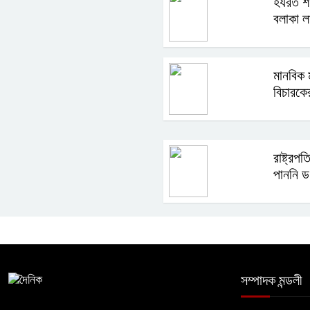
হযরত শা
বলাকা ল
মানবিক 
বিচারকে
রাষ্ট্রপ
পাননি ড
সম্পাদক মন্ডলী