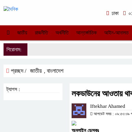
ঢাকা
০১
জাতীয়
রাজনীতি
অর্থনীতি
আন্তর্জাতিক
আইন-আদালত
শিরোনাম:
প্রচ্ছদ /
জাতীয়
বাংলাদেশ
,
ট্যাগস :
লকডাউনের আওতায় থাকবে
Iftekhar Ahamed
আপডেট সময় : ০৯:৫৩:৩৯ পূর্
অনলাইন
ডেস্কঃ