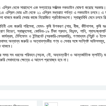
৪ এপ্রিল থেকে সারাদেশে এক সপ্তাহের সর্বাত্মক লকডাউন ঘোষণা করেছে সরকা
। ১৪ এপ্রিল ভোর ৬টা থেকে ২১ এপ্রিল মধ্যরাত পর্যন্ত এ লকডাউন চলবে। এ
লা থাকবে জরুরি সেবার কাজে নিয়োজিত প্রতিষ্ঠানগুলো। স্বাস্থ্যবিধি মেনে চলবে শ
াহিনী এবং জরুরি পরিসেবা, যেমন- কৃষি উপকরণ (সার, বীজ, কীটনাশক, কৃষি যন্ত্
াণ বিতরণ, স্বাস্থ্যসেবা, কোভিড-১৯ টিকা প্রদান, বিদ্যুৎ, পানি, গ্যাস/জ্বালানি,
র) কার্যক্রম, টেলিফোন ও ইন্টারনেট (সরকারি-বেসরকারি), গণমাধ্যম (প্রিন্ট ও ইলেক
েবাসহ অন্যান্য জরুরি ও অত্যাবশ্যকীয় পণ্য ও সেবার সঙ্গে সংশ্লিষ্ট অফিসসমূহ, 
ূত থাকবে।
র সময় সব ধরনের পরিবহন (সড়ক, নৌ, অভ্যন্তরীণ ও আন্তর্জাতিক ফ্লাইট) ব
রুরি সেবাদানের ক্ষেত্রে এ আদেশ প্রযোজ্য হবে না।