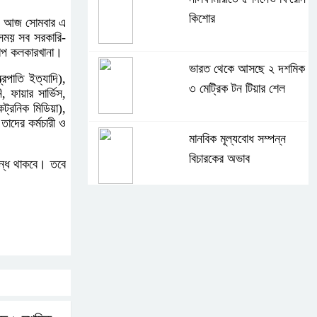
কিশোর
র। আজ সোমবার এ
 সময় সব সরকারি-
িল্প কলকারখানা।
ভারত থেকে আসছে ২ দশমিক
রপাতি ইত্যাদি),
৩ মেট্রিক টন টিয়ার শেল
 ফায়ার সার্ভিস,
ট্রনিক মিডিয়া),
তাদের কর্মচারী ও
মানবিক মূল্যবোধ সম্পন্ন
বিচারকের অভাব
ন্ধ থাকবে। তবে
বহিষ্কৃত জামাত নেতার কর্মীরা
যোগ দিলেন বিএনপিতে
গুলশানে আ.লীগের ৬ কর্মী
আটক