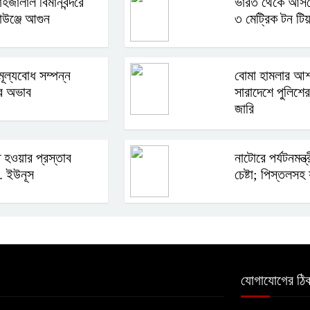
হজালাল বিমানবন্দরে
ভারত থেকে আসছ
াউঞ্জে আগুন
৩ মেট্রিক টন টি
মূল্যবোধ সম্পন্ন
বোমা হামলার আশ
র অভাব
সারাদেশে পুলিশের 
জারি
তি হওয়ার প্রস্তাব
নাটোরে পর্যটনমন্ত
. ইউনূস
চেষ্টা; পিস্তলস
যোগাযোগের ঠিক