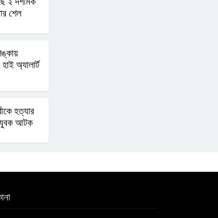
ে ২ দশমিক
য়ার শেল
বোমা হামলার আশঙ্কায়
সারাদেশে পুলিশের হাই
অ্যালার্ট জারি
ঙ্কায়
হাই অ্যালার্ট
রাষ্ট্রপতি হওয়ার প্রস্তাব
পাননি ড. ইউনূস
্রীকে হত্যার
হ যুবক আটক
নাটোরে পর্যটনমন্ত্রীকে হত্যার
চেষ্টা; পিস্তলসহ যুবক আটক
তুহিন হত্যার এক বছর: দ্রুত
বিচারের দাবিতে মানববন্ধন
ানা