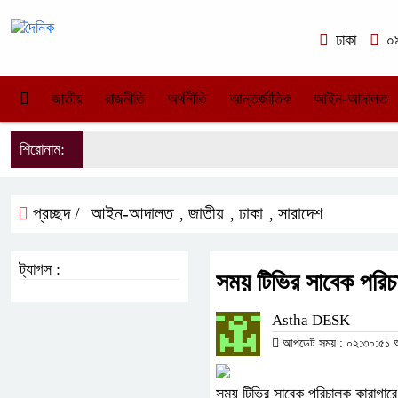
ঢাকা
০৯
জাতীয়
রাজনীতি
অর্থনীতি
আন্তর্জাতিক
আইন-আদালত
শিরোনাম:
প্রচ্ছদ /
আইন-আদালত
জাতীয়
ঢাকা
সারাদেশ
,
,
,
ট্যাগস :
সময় টিভির সাবেক পরিচ
Astha DESK
আপডেট সময় : ০২:৩০:৫১ অপর
সময় টিভির সাবেক পরিচালক কারাগারে