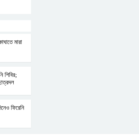
ভারত থেকে আসছে ২ দশমিক
৩ মেট্রিক টন টিয়ার শেল
কাঘাতে মারা
মানবিক মূল্যবোধ সম্পন্ন
বিচারকের অভাব
ি শিবির;
বহিষ্কৃত জামাত নেতার কর্মীরা
াত্রদল
যোগ দিলেন বিএনপিতে
গুলশানে আ.লীগের ৬ কর্মী
িনেও ফিরেনি
আটক