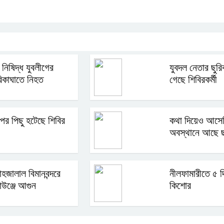
ম নিষিদ্ধ যুবলীগের
যুবদল নেতার ছুরি
রিকাঘাতে নিহত
গেছে শিবিরকর্মী
 পর পিছু হটেছে শিবির
কথা দিয়েও আসেন
অবস্থানে আছে ছ
হজালাল বিমানবন্দরে
নীলফামারীতে ৫ দ
াউঞ্জে আগুন
কিশোর