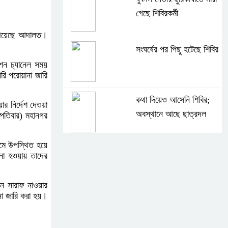
গেছে শিবিরকর্মী
 দিয়েছে আদালত।
সংঘর্ষের পর পিছু হটেছে শিবির
িশন চ্যানেল সময়
ারি পরোয়ানা জারি
কথা দিয়েও আসেনি শিবির;
র নির্দেশ দেওয়া
অবস্থানে আছে ছাত্রদল
্পতিবার) মহানগর
মে উপস্থিত হয়ে
হযরত শাহজালাল বিমানবন্দরে
 না হওয়ায় তাদের
বলাকা লাউঞ্জে আগুন
ান সারাফ নাওয়ার
না জারি করা হয়।
নীলফামারীতে ৫ দিনেও ফিরেনি
কিশোর