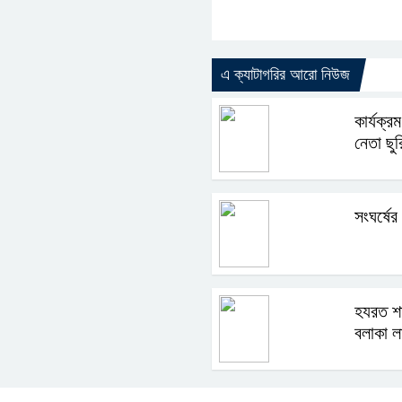
এ ক্যাটাগরির আরো নিউজ
কার্যক্র
নেতা ছু
সংঘর্ষের
হযরত শা
বলাকা ল