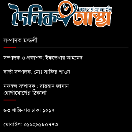
ছাড়লেন ১১ দলের নেতারা
এআই বক্তব্য দিয়েছে শেখ হাসিনা
সম্পাদক মন্ডলী
সচিবালয় অভিমুখে ১১ দলীয়
ঐক্যের পদযাত্রা আটকে দিলো
সম্পাদক ও প্রকাশক: ইফতেখার আহমেদ
পুলিশ
বার্তা সম্পাদক: মোঃ সাব্বির শাওন
হাসিনাকে সংবাদমাধ্যমে কথা বলার
মফস্বল সম্পাদক : রায়হান জামান
সুযোগ দেওয়ায় ঢাকার ক্ষোভ
যোগাযোগের ঠিকানা
জুলাই গণঅভ্যুত্থান দিবসের
৬৩ শান্তিনগর ঢাকা ১২১৭
অনুষ্ঠানস্থল থেকে বের করে
সাংবাদিক পেটালো বিএনপি-ছাত্রদল
মোবাইল: ০১৯২৬১৮০৭৭৩