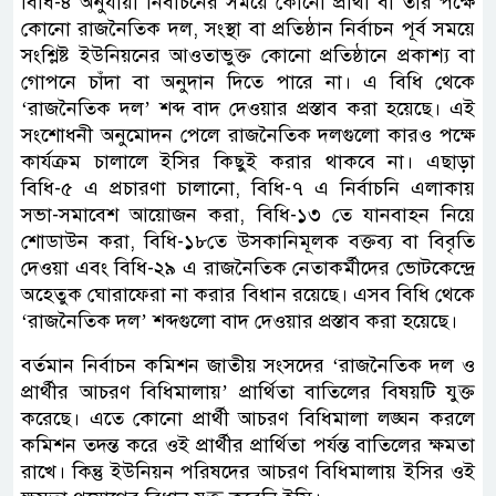
বিধি-৪ অনুযায়ী নির্বাচনের সময়ে কোনো প্রার্থী বা তার পক্ষে
কোনো রাজনৈতিক দল, সংস্থা বা প্রতিষ্ঠান নির্বাচন পূর্ব সময়ে
সংশ্লিষ্ট ইউনিয়নের আওতাভুক্ত কোনো প্রতিষ্ঠানে প্রকাশ্য বা
গোপনে চাঁদা বা অনুদান দিতে পারে না। এ বিধি থেকে
‘রাজনৈতিক দল’ শব্দ বাদ দেওয়ার প্রস্তাব করা হয়েছে। এই
সংশোধনী অনুমোদন পেলে রাজনৈতিক দলগুলো কারও পক্ষে
কার্যক্রম চালালে ইসির কিছুই করার থাকবে না। এছাড়া
বিধি-৫ এ প্রচারণা চালানো, বিধি-৭ এ নির্বাচনি এলাকায়
সভা-সমাবেশ আয়োজন করা, বিধি-১৩ তে যানবাহন নিয়ে
শোডাউন করা, বিধি-১৮তে উসকানিমূলক বক্তব্য বা বিবৃতি
দেওয়া এবং বিধি-২৯ এ রাজনৈতিক নেতাকর্মীদের ভোটকেন্দ্রে
অহেতুক ঘোরাফেরা না করার বিধান রয়েছে। এসব বিধি থেকে
‘রাজনৈতিক দল’ শব্দগুলো বাদ দেওয়ার প্রস্তাব করা হয়েছে।
বর্তমান নির্বাচন কমিশন জাতীয় সংসদের ‘রাজনৈতিক দল ও
প্রার্থীর আচরণ বিধিমালায়’ প্রার্থিতা বাতিলের বিষয়টি যুক্ত
করেছে। এতে কোনো প্রার্থী আচরণ বিধিমালা লঙ্ঘন করলে
কমিশন তদন্ত করে ওই প্রার্থীর প্রার্থিতা পর্যন্ত বাতিলের ক্ষমতা
রাখে। কিন্তু ইউনিয়ন পরিষদের আচরণ বিধিমালায় ইসির ওই