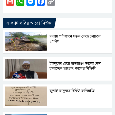
Gmail
WhatsApp
Messenger
Facebook
Copy
Link
এ ক্যাটাগরির আরো নিউজ
বন্যায় পাটগ্রামে সড়ক ভেঙে চলাচলে
দুর্ভোগ
ইউনূসের চেয়ে হাজারগুণ ভালো দেশ
চালাচ্ছেন তারেক: কাদের সিদ্দিকী
জুলাই জাদুঘরে টিকিট জালিয়াতি!