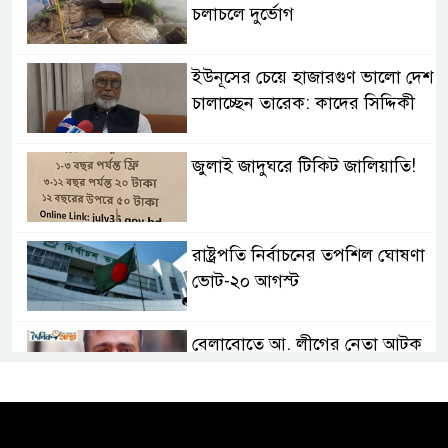
চলাচলে দুর্ভোগ
ইউনূসের চেয়ে হাজারগুণ ভালো দেশ
চালাচ্ছেন তারেক: কাদের সিদ্দিকী
জুলাই জাদুঘরে টিকিট জালিয়াতি!
রাষ্ট্রপতি নির্বাচনের তপশিল ঘোষণা
ভোট-২০ আগস্ট
বেলাবোতে আ. লীগের নেতা আটক
কারো সাক্ষাৎ না পেয়ে সচিবালয়