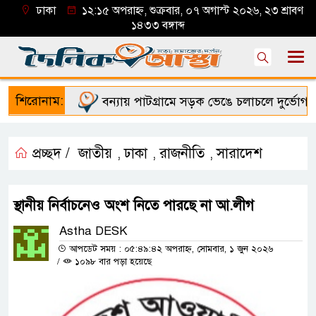
ঢাকা
১২:১৫ অপরাহ্ন, শুক্রবার, ০৭ অগাস্ট ২০২৬, ২৩ শ্রাবণ
১৪৩৩ বঙ্গাব্দ
শিরোনাম:
বন্যায় পাটগ্রামে সড়ক ভেঙে চলাচলে দুর্ভোগ
প্রচ্ছদ /
জাতীয়
ঢাকা
রাজনীতি
সারাদেশ
,
,
,
স্থানীয় নির্বাচনেও অংশ নিতে পারছে না আ.লীগ
Astha DESK
আপডেট সময় : ০৫:৪৯:৪২ অপরাহ্ন, সোমবার, ১ জুন ২০২৬
/
১০৯৮ বার পড়া হয়েছে