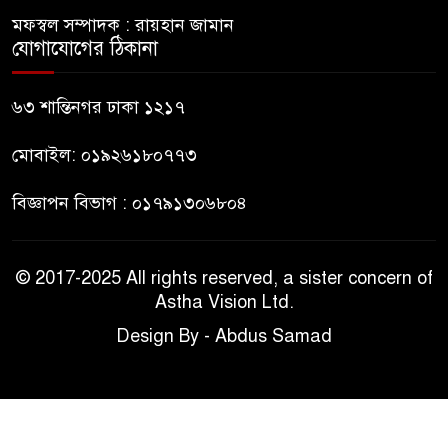
জবিতে সংবাদ সংগ্রহে করতে গেলে
মফস্বল সম্পাদক : রায়হান জামান
৬ সাংবাদিক আহত
যোগাযোগের ঠিকানা
ডিবি হেফাজতে ছাত্রলীগ কর্মীর
৬৩ শান্তিনগর ঢাকা ১২১৭
মৃত্যু: ওসিসহ ১১ জনের নামে
বিভাগীয় মামলার সুপারিশ
মোবাইল: ০১৯২৬১৮০৭৭৩
বিজ্ঞাপন বিভাগ : ০১৭৯১৩০৬৮০৪
© 2017-2025 All rights reserved, a sister concern of
Astha Vision Ltd.
Design By - Abdus Samad