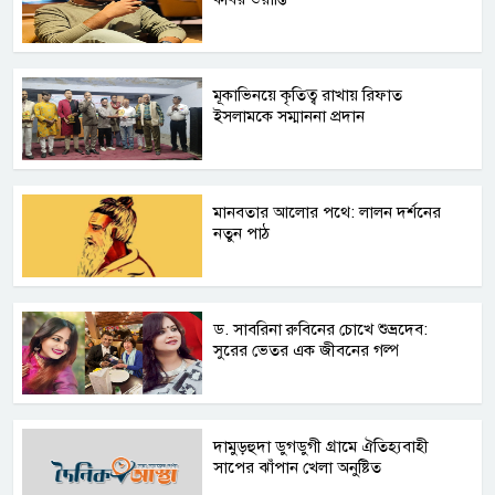
মূকাভিনয়ে কৃতিত্ব রাখায় রিফাত
ইসলামকে সম্মাননা প্রদান
মানবতার আলোর পথে: লালন দর্শনের
নতুন পাঠ
ড. সাবরিনা রুবিনের চোখে শুভ্রদেব:
সুরের ভেতর এক জীবনের গল্প
দামুড়হুদা ডুগডুগী গ্রামে ঐতিহ্যবাহী
সাপের ঝাঁপান খেলা অনুষ্টিত