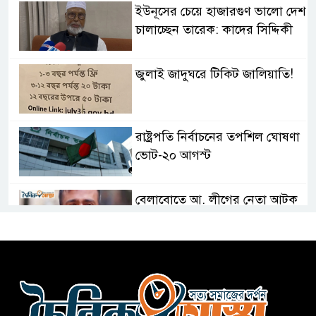
ইউনূসের চেয়ে হাজারগুণ ভালো দেশ
চালাচ্ছেন তারেক: কাদের সিদ্দিকী
জুলাই জাদুঘরে টিকিট জালিয়াতি!
রাষ্ট্রপতি নির্বাচনের তপশিল ঘোষণা
ভোট-২০ আগস্ট
বেলাবোতে আ. লীগের নেতা আটক
কারো সাক্ষাৎ না পেয়ে সচিবালয়
ছাড়লেন ১১ দলের নেতারা