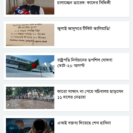
চালাচ্ছেন তারেক: কাদের সিদ্দিকী
জুলাই জাদুঘরে টিকিট জালিয়াতি!
রাষ্ট্রপতি নির্বাচনের তপশিল ঘোষণা
ভোট-২০ আগস্ট
কারো সাক্ষাৎ না পেয়ে সচিবালয় ছাড়লেন
১১ দলের নেতারা
এআই বক্তব্য দিয়েছে শেখ হাসিনা