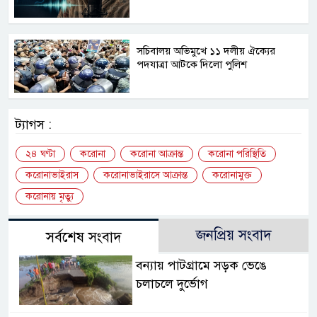
সচিবালয় অভিমুখে ১১ দলীয় ঐক্যের
পদযাত্রা আটকে দিলো পুলিশ
ট্যাগস :
২৪ ঘণ্টা
করোনা
করোনা আক্রান্ত
করোনা পরিস্থিতি
করোনাভাইরাস
করোনাভাইরাসে আক্রান্ত
করোনামুক্ত
করোনায় মৃত্যু
জনপ্রিয় সংবাদ
সর্বশেষ সংবাদ
বন্যায় পাটগ্রামে সড়ক ভেঙে
চলাচলে দুর্ভোগ