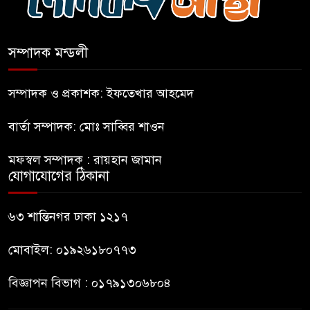
এআই বক্তব্য দিয়েছে শেখ হাসিনা
সম্পাদক মন্ডলী
সচিবালয় অভিমুখে ১১ দলীয়
ঐক্যের পদযাত্রা আটকে দিলো
সম্পাদক ও প্রকাশক: ইফতেখার আহমেদ
পুলিশ
বার্তা সম্পাদক: মোঃ সাব্বির শাওন
হাসিনাকে সংবাদমাধ্যমে কথা বলার
মফস্বল সম্পাদক : রায়হান জামান
সুযোগ দেওয়ায় ঢাকার ক্ষোভ
যোগাযোগের ঠিকানা
জুলাই গণঅভ্যুত্থান দিবসের
৬৩ শান্তিনগর ঢাকা ১২১৭
অনুষ্ঠানস্থল থেকে বের করে
সাংবাদিক পেটালো বিএনপি-ছাত্রদল
মোবাইল: ০১৯২৬১৮০৭৭৩
বিজ্ঞাপন বিভাগ : ০১৭৯১৩০৬৮০৪