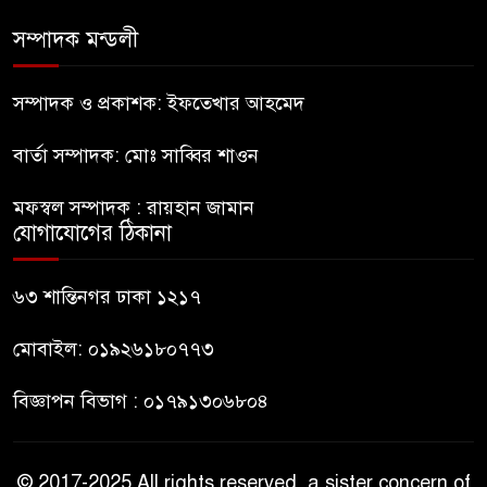
সম্পাদক মন্ডলী
নীলফামারীতে ৫ দিনেও ফিরেনি
কিশোর
সম্পাদক ও প্রকাশক: ইফতেখার আহমেদ
বার্তা সম্পাদক: মোঃ সাব্বির শাওন
ভারত থেকে আসছে ২ দশমিক ৩
মেট্রিক টন টিয়ার শেল
মফস্বল সম্পাদক : রায়হান জামান
যোগাযোগের ঠিকানা
মানবিক মূল্যবোধ সম্পন্ন বিচারকের
অভাব
৬৩ শান্তিনগর ঢাকা ১২১৭
মোবাইল: ০১৯২৬১৮০৭৭৩
বিজ্ঞাপন বিভাগ : ০১৭৯১৩০৬৮০৪
© 2017-2025 All rights reserved, a sister concern of