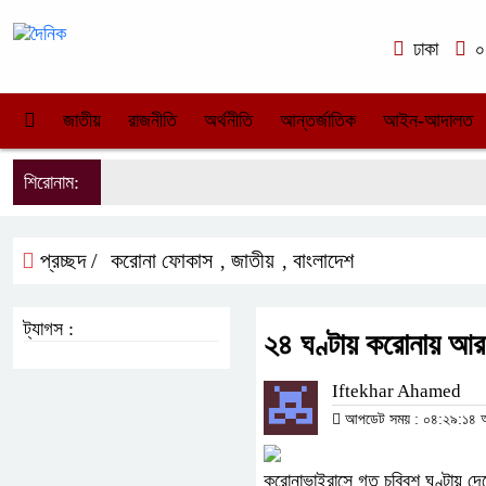
ঢাকা
০৪
জাতীয়
রাজনীতি
অর্থনীতি
আন্তর্জাতিক
আইন-আদালত
শিরোনাম:
প্রচ্ছদ /
করোনা ফোকাস
জাতীয়
বাংলাদেশ
,
,
ট্যাগস :
২৪ ঘণ্টায় করোনায় আরও
Iftekhar Ahamed
আপডেট সময় : ০৪:২৯:১৪ অপর
করোনাভাইরাসে গত চব্বিশ ঘণ্টায় 