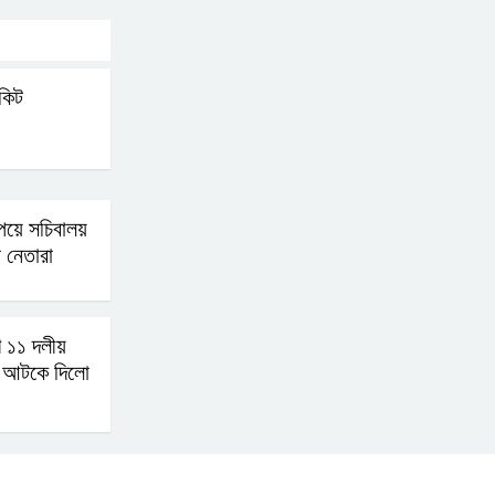
এআই বক্তব্য দিয়েছে শেখ
হাসিনা
িকিট
সচিবালয় অভিমুখে ১১ দলীয়
ঐক্যের পদযাত্রা আটকে
পেয়ে সচিবালয়
দিলো পুলিশ
 নেতারা
হাসিনাকে সংবাদমাধ্যমে কথা
বলার সুযোগ দেওয়ায় ঢাকার
ে ১১ দলীয়
ক্ষোভ
া আটকে দিলো
জুলাই গণঅভ্যুত্থান দিবসের
অনুষ্ঠানস্থল থেকে বের করে
সাংবাদিক পেটালো বিএনপি-