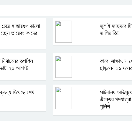
 চেয়ে হাজারগুণ ভালো
জুলাই জাদুঘরে ট
াচ্ছেন তারেক: কাদের
জালিয়াতি!
তি নির্বাচনের তপশিল
কারো সাক্ষাৎ না 
ভোট-২০ আগস্ট
ছাড়লেন ১১ দলের
্তব্য দিয়েছে শেখ
সচিবালয় অভিমুখ
ঐক্যের পদযাত্র
পুলিশ