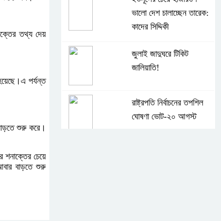
ভালো দেশ চালাচ্ছেন তারেক:
কাদের সিদ্দিকী
ক্তের তথ্য দেয়
জুলাই জাদুঘরে টিকিট
জালিয়াতি!
হয়েছে।এ পর্যন্ত
রাষ্ট্রপতি নির্বাচনের তপশিল
ঘোষণা ভোট-২০ আগস্ট
বাড়তে শুরু করে।
বেলাবোতে আ. লীগের নেতা
ে শনাক্তের চেয়ে
আটক
আবার বাড়তে শুরু
কারো সাক্ষাৎ না পেয়ে সচিবালয়
ছাড়লেন ১১ দলের নেতারা