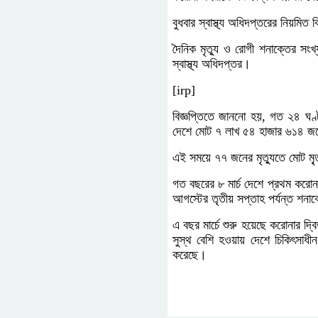
বুধবার স্বাস্থ্য অধিদপ্তরের নিয়মিত
দৈনিক মৃত্যু ও রোগী শনাক্তের স
স্বাস্থ্য অধিদপ্তর।
[irp]
বিজ্ঞপ্তিতে জাননো হয়, গত ২৪ ঘণ্
দেশে মোট ৭ লাখ ৫৪ হাজার ৬১৪ জ
এই সময়ে ৭৭ জনের মৃত্যুতে মোট মৃ্
গত বছরের ৮ মার্চ দেশে প্রথম করো
আগস্টের তৃতীয় সপ্তাহ পর্যন্ত শন
এ বছর মার্চে শুরু হয়েছে করোনার দ
সুস্থ বেশি হওয়ায় দেশে চিকিৎসাধী
করেছে।