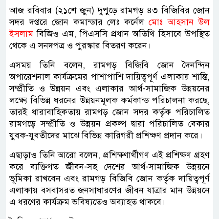
আজ রবিবার (২১শে জুন) দুপুড়ে রামগড় ৪৩ বিজিবির জোন
সদর দপ্তরে জোন কমান্ডার লেঃ কর্নেল
মোঃ আহসান উল
ইসলাম
বিজিও এম, পিএসসি প্রধান অতিথি হিসাবে উপস্থিত
থেকে এ সনদপত্র ও পুরস্কার বিতরণ করেন।
এসময় তিনি বলেন, রামগড় বিজিবি জোন দৈনন্দিন
অপারেশনাল কার্যক্রমের পাশাপাশি দায়িত্বপূর্ণ এলাকায় শান্তি,
সম্প্রীতি ও উন্নয়ন এবং এলাকার আর্থ-সামাজিক উন্নয়নের
লক্ষ্যে বিভিন্ন ধরনের উন্নয়নমূলক কর্মকান্ড পরিচালনা করছে,
তারই ধারাবাহিকতায় রামগড় জোন সদর কর্তৃক পরিচালিত
রামগড়ে সম্প্রীতি ও উন্নয়ন প্রকল্প দ্বারা পরিচালিত বেকার
যুবক-যুবতীদের মাঝে বিভিন্ন কারিগরী প্রশিক্ষণ প্রদান করে।
এছাড়াও তিনি আরো বলেন, প্রশিক্ষণার্থীগণ এই প্রশিক্ষণ গ্রহণ
করে ব্যক্তিগত জীবন-সহ দেশের আর্থ-সামাজিক উন্নয়নে
ভূমিকা রাখবেন এবং রামগড় বিজিবি জোন কর্তৃক দায়িত্বপূর্ণ
এলাকায় বসবাসরত জনসাধারণের জীবন যাত্রার মান উন্নয়নে
এ ধরণের কার্যক্রম ভবিষ্যতেও অব্যাহত থাকবে।