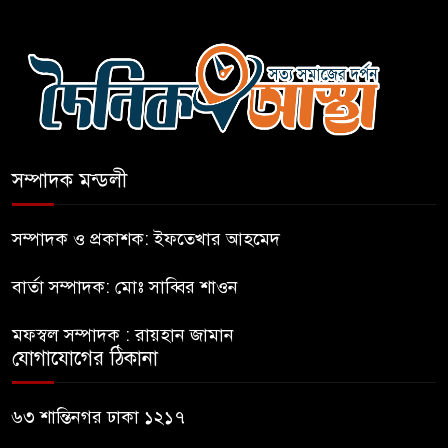
কারো সাক্ষাৎ না পেয়ে সচিবালয়
ছাড়লেন ১১ দলের নেতারা
এআই বক্তব্য দিয়েছে শেখ হাসিনা
সম্পাদক মন্ডলী
সচিবালয় অভিমুখে ১১ দলীয়
ঐক্যের পদযাত্রা আটকে দিলো
সম্পাদক ও প্রকাশক: ইফতেখার আহমেদ
পুলিশ
বার্তা সম্পাদক: মোঃ সাব্বির শাওন
হাসিনাকে সংবাদমাধ্যমে কথা বলার
মফস্বল সম্পাদক : রায়হান জামান
সুযোগ দেওয়ায় ঢাকার ক্ষোভ
যোগাযোগের ঠিকানা
জুলাই গণঅভ্যুত্থান দিবসের
৬৩ শান্তিনগর ঢাকা ১২১৭
অনুষ্ঠানস্থল থেকে বের করে