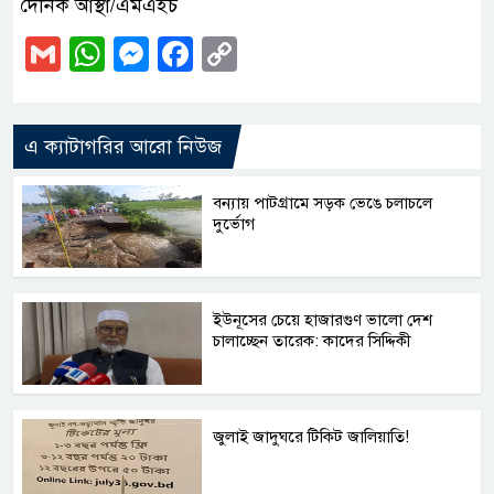
দৈনিক আস্থা/এমএইচ
Gmail
WhatsApp
Messenger
Facebook
Copy
Link
এ ক্যাটাগরির আরো নিউজ
বন্যায় পাটগ্রামে সড়ক ভেঙে চলাচলে
দুর্ভোগ
ইউনূসের চেয়ে হাজারগুণ ভালো দেশ
চালাচ্ছেন তারেক: কাদের সিদ্দিকী
জুলাই জাদুঘরে টিকিট জালিয়াতি!