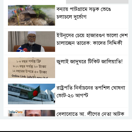
বন্যায় পাটগ্রামে সড়ক ভেঙে
চলাচলে দুর্ভোগ
ইউনূসের চেয়ে হাজারগুণ ভালো দেশ
চালাচ্ছেন তারেক: কাদের সিদ্দিকী
জুলাই জাদুঘরে টিকিট জালিয়াতি!
রাষ্ট্রপতি নির্বাচনের তপশিল ঘোষণা
ভোট-২০ আগস্ট
বেলাবোতে আ. লীগের নেতা আটক