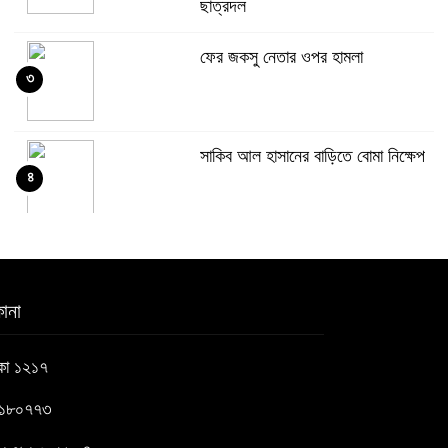
ছাত্রদল
ফের জকসু নেতার ওপর হামলা
৩
সাকিব আল হাসানের বাড়িতে বোমা নিক্ষেপ
৪
শেখ হাসিনার প্রশ্নে ঢাকা-দিল্লি সম্পর্কে
৫
নতুন মেরুকরণ?
ানা
বিএনপির সক্রিয় অংশগ্রহণই জুলাই
াকা ১২১৭
৬
গণঅভ্যুত্থানকে ত্বরান্বিত করেছিল
৬১৮০৭৭৩