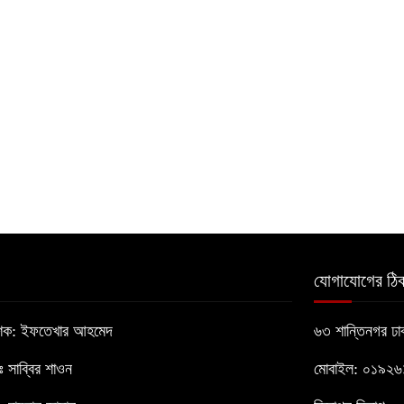
যোগাযোগের ঠিক
াশক: ইফতেখার আহমেদ
৬৩ শান্তিনগর ঢ
োঃ সাব্বির শাওন
মোবাইল: ০১৯২