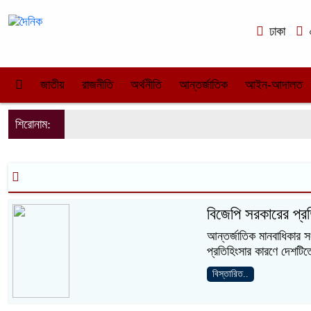
ঢাকা
০
জাতীয়
রাজনীতি
অর্থনীতি
আন্তর্জাতিক
আইন-আদালত
শিরোনাম:
বিজেপি সরকারের প্রত
আন্তর্জাতিক মানবাধিকার সং
প্রতিহিংসার কারণে দেশটিত
বিস্তারিত..