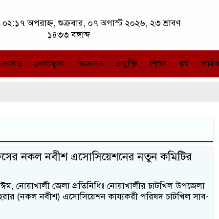
০২:১৭ অপরাহ্ন, শুক্রবার, ০৭ অগাস্ট ২০২৬, ২৩ শ্রাবণ
১৪৩৩ বঙ্গাব্দ
আদালত
খেলাধুলা
বিনোদন
প্রযুক্তি
শিক্ষা
ধর্ম
লাইফ
 অফিসের নকল নবীশ এসোসিয়েশনের নতুন কমিটির
াঈম, নোয়াখালী জেলা প্রতিনিধিঃ নোয়াখালীর চাটখিল উপজেলা
 মোহরার (নকল নবীশ) এসোসিয়েশন কায্যকরী পরিষদ চাটখিল সাব-