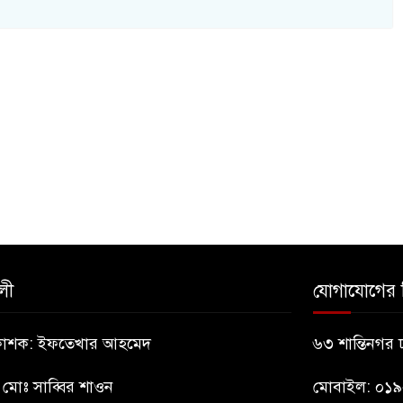
লী
যোগাযোগের 
্রকাশক: ইফতেখার আহমেদ
৬৩ শান্তিনগর
: মোঃ সাব্বির শাওন
মোবাইল: ০১