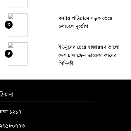
বন্যায় পাটগ্রামে সড়ক ভেঙে
৩
চলাচলে দুর্ভোগ
ইউনূসের চেয়ে হাজারগুণ ভালো
৪
দেশ চালাচ্ছেন তারেক: কাদের
সিদ্দিকী
জুলাই জাদুঘরে টিকিট জালিয়াতি!
৫
ঠিকানা
রাষ্ট্রপতি নির্বাচনের তপশিল
 ঢাকা ১২১৭
৬
ঘোষণা ভোট-২০ আগস্ট
৯২৬১৮০৭৭৩