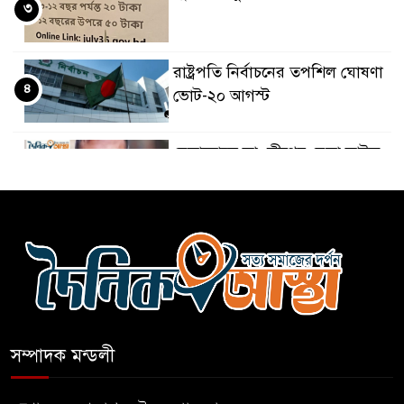
৩
রাষ্ট্রপতি নির্বাচনের তপশিল ঘোষণা
৪
ভোট-২০ আগস্ট
বেলাবোতে আ. লীগের নেতা আটক
৫
কারো সাক্ষাৎ না পেয়ে সচিবালয়
৬
ছাড়লেন ১১ দলের নেতারা
এআই বক্তব্য দিয়েছে শেখ হাসিনা
৭
সম্পাদক মন্ডলী
সচিবালয় অভিমুখে ১১ দলীয়