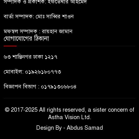
সম্পাদক ও প্রকাশক: ইফতেখার আহমেদ
৮
ঐক্যের পদযাত্রা আটকে দিলো
পুলিশ
বার্তা সম্পাদক: মোঃ সাব্বির শাওন
হাসিনাকে সংবাদমাধ্যমে কথা বলার
মফস্বল সম্পাদক : রায়হান জামান
৯
সুযোগ দেওয়ায় ঢাকার ক্ষোভ
যোগাযোগের ঠিকানা
জুলাই গণঅভ্যুত্থান দিবসের
৬৩ শান্তিনগর ঢাকা ১২১৭
১০
অনুষ্ঠানস্থল থেকে বের করে
সাংবাদিক পেটালো বিএনপি-
মোবাইল: ০১৯২৬১৮০৭৭৩
ছাত্রদল
বিজ্ঞাপন বিভাগ : ০১৭৯১৩০৬৮০৪
© 2017-2025 All rights reserved, a sister concern of
Astha Vision Ltd.
Design By - Abdus Samad