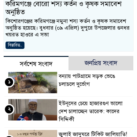
করিমগঞ্জে বোরো শস্য কর্তন ও কৃষক সমাবেশ
অনুষ্ঠিত
কিশোরগঞ্জের করিমগঞ্জে নমুনা শস্য কর্তন ও কৃষক সমাবেশ
অনুষ্ঠিত হয়েছে। বুধবার (০৯ এপ্রিল) দুপুরে উপজেলার গুনধর
খয়রত হাওরে এ সভা
বিস্তারিত..
জনপ্রিয় সংবাদ
সর্বশেষ সংবাদ
বন্যায় পাটগ্রামে সড়ক ভেঙে
১
চলাচলে দুর্ভোগ
ইউনূসের চেয়ে হাজারগুণ ভালো
২
দেশ চালাচ্ছেন তারেক: কাদের
সিদ্দিকী
জুলাই জাদুঘরে টিকিট জালিয়াতি!