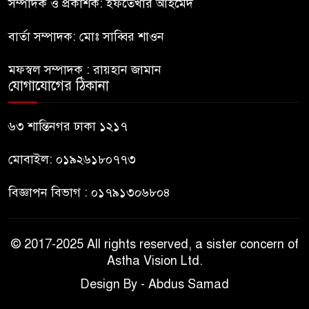
হাসিনাকে সংবাদমাধ্যমে কথা বলার
সম্পাদক ও প্রকাশক: ইফতেখার আহমেদ
৮
সুযোগ দেওয়ায় ঢাকার ক্ষোভ
বার্তা সম্পাদক: মোঃ সাব্বির শাওন
জুলাই গণঅভ্যুত্থান দিবসের
মফস্বল সম্পাদক : রায়হান জামান
৯
অনুষ্ঠানস্থল থেকে বের করে
যোগাযোগের ঠিকানা
সাংবাদিক পেটালো বিএনপি-
ছাত্রদল
৬৩ শান্তিনগর ঢাকা ১২১৭
ফের জকসু নেতার ওপর হামলা
মোবাইল: ০১৯২৬১৮০৭৭৩
১০
বিজ্ঞাপন বিভাগ : ০১৭৯১৩০৬৮০৪
© 2017-2025 All rights reserved, a sister concern of
Astha Vision Ltd.
Design By - Abdus Samad