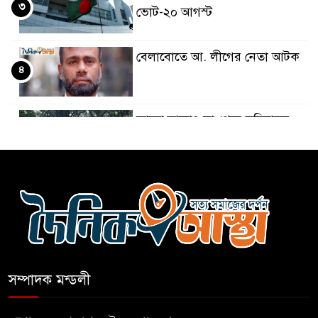
৩
ভোট-২০ আগস্ট
বেলাবোতে আ. লীগের নেতা আটক
৪
কারো সাক্ষাৎ না পেয়ে সচিবালয়
৫
ছাড়লেন ১১ দলের নেতারা
এআই বক্তব্য দিয়েছে শেখ হাসিনা
৬
সচিবালয় অভিমুখে ১১ দলীয়
৭
ঐক্যের পদযাত্রা আটকে দিলো
সম্পাদক মন্ডলী
পুলিশ